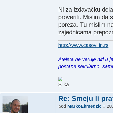
Ni za izdavačku dela
proveriti. Mislim da
poreza. Tu mislim n
zajednicama prepozna
http://www.casovi.in.rs
Ateista ne veruje niti u 
postane sekularno, sam
Re: Smeju li pr
od
MarkoEkmedzic
» 28.