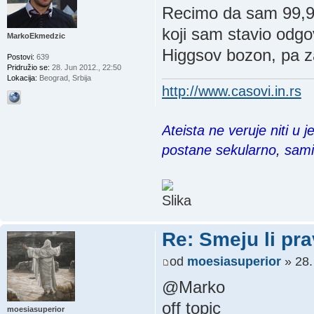
Recimo da sam 99,99
koji sam stavio odg
MarkoEkmedzic
Higgsov bozon, pa z
Postovi:
639
Pridružio se:
28. Jun 2012., 22:50
Lokacija:
Beograd, Srbija
http://www.casovi.in.rs
Ateista ne veruje niti u 
postane sekularno, sam
Re: Smeju li pr
od
moesiasuperior
» 28.
@Marko
off topic
moesiasuperior