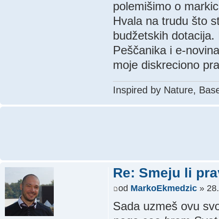
polemišimo o marki
Hvala na trudu što st
budžetskih dotacija.
Peščanika i e-novina
moje diskreciono pr
Inspired by Nature, Bas
Re: Smeju li pr
od
MarkoEkmedzic
» 28.
Sada uzmeš ovu svoj