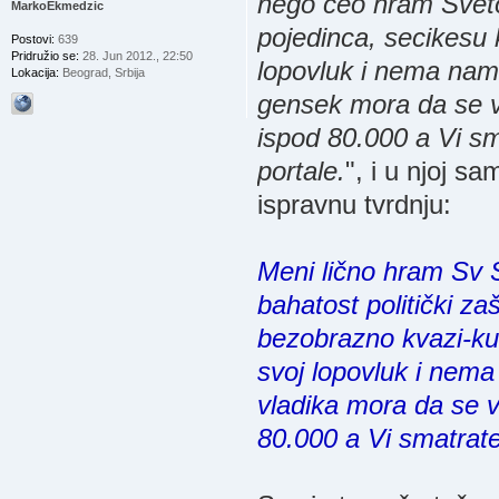
nego ceo hram Svetog
MarkoEkmedzic
pojedinca, secikesu
Postovi:
639
Pridružio se:
28. Jun 2012., 22:50
lopovluk i nema name
Lokacija:
Beograd, Srbija
gensek mora da se vo
ispod 80.000 a Vi sm
portale.
", i u njoj s
ispravnu tvrdnju:
Meni lično hram Sv S
bahatost politički za
bezobrazno kvazi-ku
svoj lopovluk i nema
vladika mora da se v
80.000 a Vi smatrate