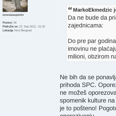
MarkoEkmedzic j
moesiasuperior
Da ne bude da pr
Postovi:
36
zajednicama:
Pridružio se:
23. Sep 2012., 01:32
Lokacija:
Novi Beograd
Do pre par godina
imovinu ne plaćaju
milioni, obzirom n
Ne bih da se ponavl
prihoda SPC. Oporezi
ne možeš oporezovati
spomenik kulture na 
je to pošteno! Pogot
oporezivanju.