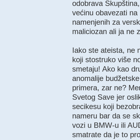
odobrava Skupština, 
većinu obavezati na
namenjenih za versk
maliciozan ali ja ne
Iako ste ateista, ne
koji stostruko više 
smetaju! Ako kao dr
anomalije budžetske p
primera, zar ne? Men
Svetog Save jer osli
secikesu koji bezob
nameru bar da se skl
vozi u BMW-u ili AUD
smatrate da je to pr