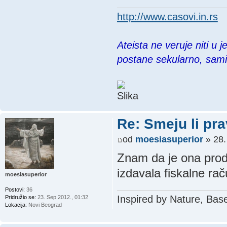
http://www.casovi.in.rs
Ateista ne veruje niti u 
postane sekularno, sam
Re: Smeju li pr
od
moesiasuperior
» 28.
Znam da je ona prod
izdavala fiskalne ra
moesiasuperior
Postovi:
36
Inspired by Nature, Bas
Pridružio se:
23. Sep 2012., 01:32
Lokacija:
Novi Beograd