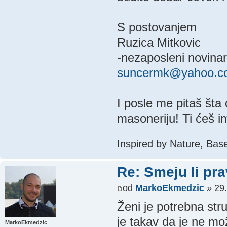
S postovanjem
Ruzica Mitkovic
-nezaposleni novinar
suncermk@yahoo.c
I posle me pitaš šta
masoneriju! Ti ćeš i
Inspired by Nature, Bas
Re: Smeju li pr
od
MarkoEkmedzic
» 29.
Ženi je potrebna st
je takav da je ne može
MarkoEkmedzic