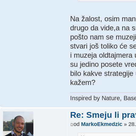
Na žalost, osim manas
drugo da vide,a na 
pošto nam se muzeji 
stvari još toliko će
i muzeja oldtajmera 
su jedino posete vre
bilo kakve strategije
kažem?
Inspired by Nature, Bas
Re: Smeju li pr
od
MarkoEkmedzic
» 28.