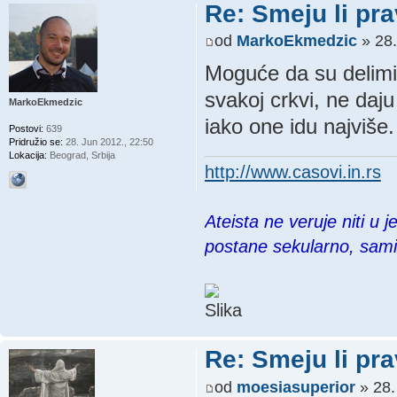
Re: Smeju li pr
od
MarkoEkmedzic
» 28.
Moguće da su delimič
svakoj crkvi, ne daju
MarkoEkmedzic
iako one idu najviše.
Postovi:
639
Pridružio se:
28. Jun 2012., 22:50
Lokacija:
Beograd, Srbija
http://www.casovi.in.rs
Ateista ne veruje niti u 
postane sekularno, sam
Re: Smeju li pr
od
moesiasuperior
» 28.