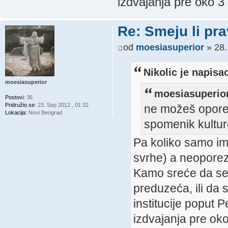
izdvajanja pre oko 3
Re: Smeju li pr
od
moesiasuperior
» 28.
Nikolic je napisa
moesiasuperior
moesiasuperior
Postovi:
36
Pridružio se:
23. Sep 2012., 01:32
ne možeš oporez
Lokacija:
Novi Beograd
spomenik kultur
Pa koliko samo im
svrhe) a neopore
Kamo sreće da se 
preduzeća, ili da 
institucije poput P
izdvajanja pre oko