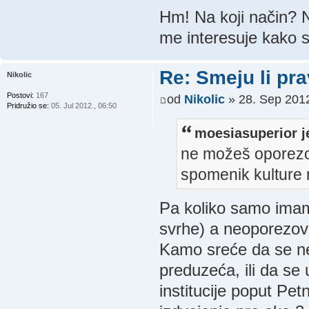
Hm! Na koji način? 
me interesuje kako s
Re: Smeju li pr
Nikolic
Postovi:
167
od
Nikolic
» 28. Sep 2012
Pridružio se:
05. Jul 2012., 06:50
moesiasuperior j
ne možeš oporezov
spomenik kulture 
Pa koliko samo imamo
svrhe) a neoporezo
Kamo sreće da se ne 
preduzeća, ili da se
institucije poput Pet