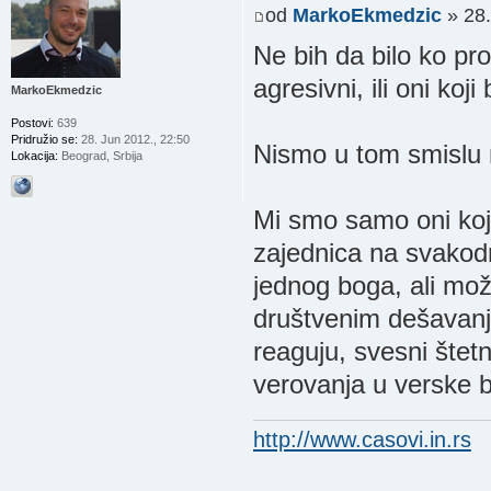
od
MarkoEkmedzic
» 28.
Ne bih da bilo ko prot
agresivni, ili oni koji
MarkoEkmedzic
Postovi:
639
Pridružio se:
28. Jun 2012., 22:50
Nismo u tom smislu 
Lokacija:
Beograd, Srbija
Mi smo samo oni koji
zajednica na svakodn
jednog boga, ali mo
društvenim dešavanji
reaguju, svesni štetn
verovanja u verske b
http://www.casovi.in.rs