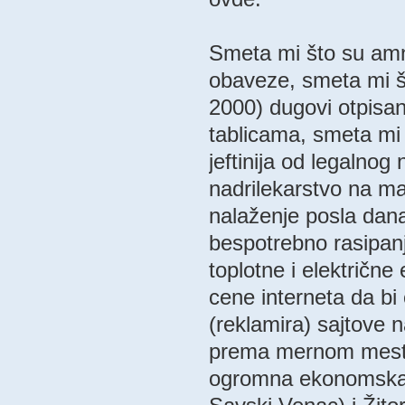
Smeta mi što su amne
obaveze, smeta mi št
2000) dugovi otpisan
tablicama, smeta mi 
jeftinija od legalnog
nadrilekarstvo na ma
nalaženje posla dan
bespotrebno rasipanj
toplotne i električne
cene interneta da b
(reklamira) sajtove n
prema mernom mestu,
ogromna ekonomska 