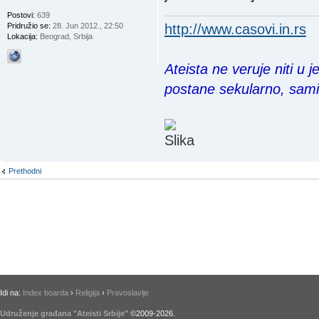
Postovi:
639
http://www.casovi.in.rs
Pridružio se:
28. Jun 2012., 22:50
Lokacija:
Beograd, Srbija
Ateista ne veruje niti u 
postane sekularno, sam
Prethodni
Idi na:
Index boarda
›
Religija
›
Pravoslavlje
Udruženje građana "Ateisti Srbije"
©2009-
2026
.