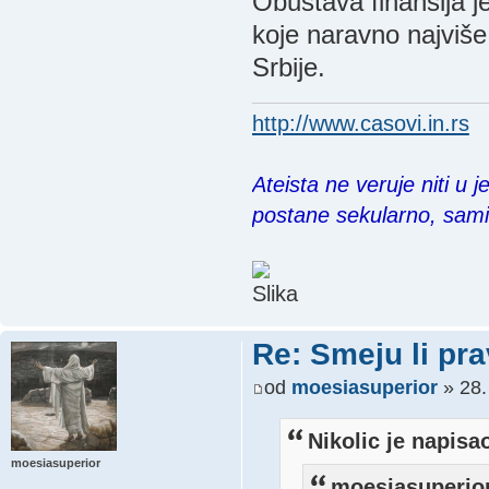
Obustava finansija j
koje naravno najviše
Srbije.
http://www.casovi.in.rs
Ateista ne veruje niti u 
postane sekularno, sam
Re: Smeju li pr
od
moesiasuperior
» 28.
Nikolic je napisa
moesiasuperior
moesiasuperior