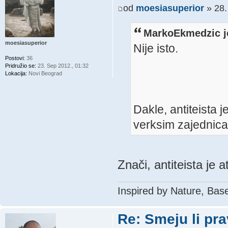
od
moesiasuperior
» 28.
MarkoEkmedzic j
moesiasuperior
Nije isto.
Postovi:
36
Pridružio se:
23. Sep 2012., 01:32
Lokacija:
Novi Beograd
Dakle, antiteista j
verksim zajednic
Znači, antiteista je 
Inspired by Nature, Bas
Re: Smeju li pr