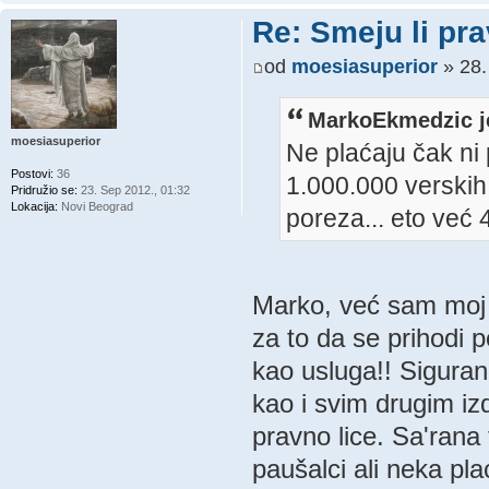
Re: Smeju li pr
od
moesiasuperior
» 28.
MarkoEkmedzic j
moesiasuperior
Ne plaćaju čak ni 
Postovi:
36
1.000.000 verskih
Pridružio se:
23. Sep 2012., 01:32
Lokacija:
Novi Beograd
poreza... eto već 
Marko, već sam moj 
za to da se prihodi 
kao usluga!! Sigura
kao i svim drugim iz
pravno lice. Sa'rana 
paušalci ali neka pla