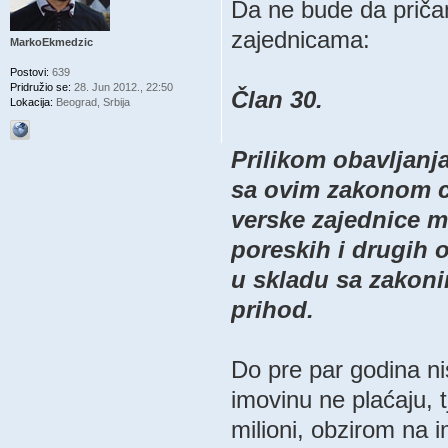
Da ne bude da priča
zajednicama:
MarkoEkmedzic
Postovi:
639
Pridružio se:
28. Jun 2012., 22:50
Član 30.
Lokacija:
Beograd, Srbija
Prilikom obavljanj
sa ovim zakonom c
verske zajednice m
poreskih i drugih 
u skladu sa zakoni
prihod.
Do pre par godina ni
imovinu ne plaćaju, t
milioni, obzirom na 