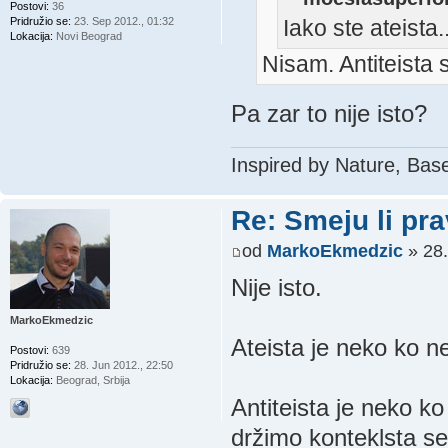
Postovi:
36
Pridružio se:
23. Sep 2012., 01:32
Iako ste ateista..
Lokacija:
Novi Beograd
Nisam. Antiteista
Pa zar to nije isto?
Inspired by Nature, Bas
Re: Smeju li pr
od
MarkoEkmedzic
» 28.
Nije isto.
MarkoEkmedzic
Ateista je neko ko n
Postovi:
639
Pridružio se:
28. Jun 2012., 22:50
Lokacija:
Beograd, Srbija
Antiteista je neko k
držimo konteklsta sek