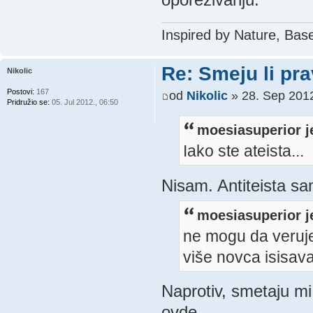
Inspired by Nature, Bas
Re: Smeju li pr
Nikolic
Postovi:
167
od
Nikolic
» 28. Sep 2012
Pridružio se:
05. Jul 2012., 06:50
moesiasuperior j
Iako ste ateista...
Nisam. Antiteista s
moesiasuperior j
ne mogu da verujem
više novca isisav
Naprotiv, smetaju mi
ovde.