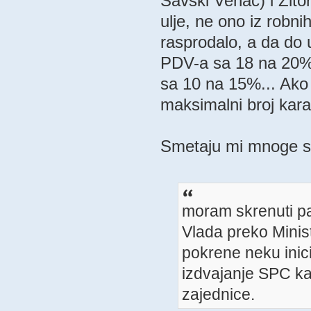
Savski Venac) i Žit
ulje, ne ono iz robn
rasprodalo, a da do u
PDV-a sa 18 na 20%,
sa 10 na 15%... Ako 
maksimalni broj kara
Smetaju mi mnoge st
moram skrenuti pa
Vlada preko Minis
pokrene neku inic
izdvajanje SPC ka
zajednice.