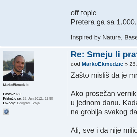
off topic
Pretera ga sa 1.000
Inspired by Nature, Bas
Re: Smeju li pr
od
MarkoEkmedzic
» 28.
Zašto misliš da je 
MarkoEkmedzic
Ako prosečan vernik 
Postovi:
639
Pridružio se:
28. Jun 2012., 22:50
u jednom danu. Kada 
Lokacija:
Beograd, Srbija
na groblja svakog da
Ali, sve i da nije mil