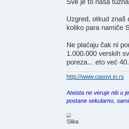
Sve je to naša tužna i
Uzgred, otkud znaš 
koliko para namiče
Ne plaćaju čak ni por
1.000.000 verskih sv
poreza... eto već 40
http://www.casovi.in.rs
Ateista ne veruje niti u 
postane sekularno, sam