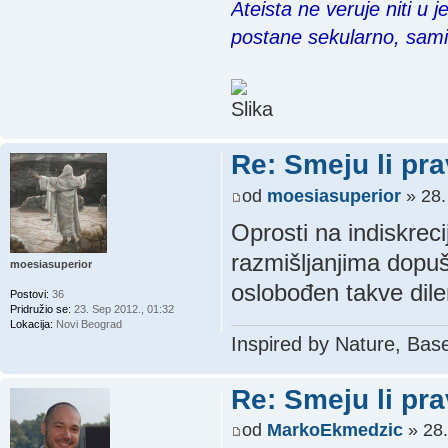
Ateista ne veruje niti u 
postane sekularno, sam
Re: Smeju li pr
od
moesiasuperior
» 28.
Oprosti na indiskreci
razmišljanjima dopuš
moesiasuperior
oslobođen takve dil
Postovi:
36
Pridružio se:
23. Sep 2012., 01:32
Lokacija:
Novi Beograd
Inspired by Nature, Bas
Re: Smeju li pr
od
MarkoEkmedzic
» 28.