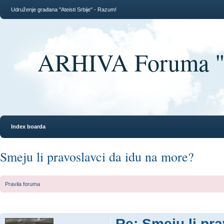
Udruženje građana "Ateisti Srbije" - Razum!
ARHIVA Foruma "At
Index boarda
Smeju li pravoslavci da idu na more?
Pravila foruma
Re: Smeju li pr