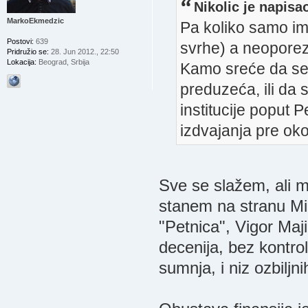
Nikolic je napisa
MarkoEkmedzic
Pa koliko samo im
Postovi:
639
svrhe) a neopore
Pridružio se:
28. Jun 2012., 22:50
Lokacija:
Beograd, Srbija
Kamo sreće da se 
preduzeća, ili da 
institucije poput P
izdvajanja pre oko
Sve se slažem, ali 
stanem na stranu Min
"Petnica", Vigor Maji
decenija, bez kontrol
sumnja, i niz ozbiljn