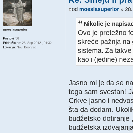
od
moesiasuperior
» 28.
Nikolic je napisa
moesiasuperior
Ovo je pretežno f
Postovi:
36
skreće pažnja na g
Pridružio se:
23. Sep 2012., 01:32
Lokacija:
Novi Beograd
sistema. Za takve
kao i (jedine) ne
Jasno mi je da se na
toga sam svestan! Ja
Crkve jasno i nedvo
šta da dodam. Ukolik
budžetsko dotiranje 
budžetska izdvajanja