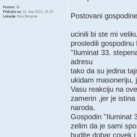
Postovi:
36
Pridružio se:
23. Sep 2012., 01:32
Postovani gospodin
Lokacija:
Novi Beograd
ucinili bi ste mi vel
prosledili gospodinu
"Iluminat 33. stepe
adresu
tako da su jedina taj
ukidam masoneriju, je
Vasu reakciju na ove
zamerin ,jer je istin
naroda.
Gospodin "Iluminat 3
zelim da je sami spo
budite dobar covek i 