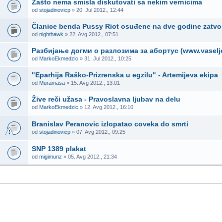
Zašto nema smisla diskutovati sa nekim vernicima
od
stojadinovicp
» 20. Jul 2012., 12:44
Članice benda Pussy Riot osuđene na dve godine zatvo
od
nighthawk
» 22. Avg 2012., 07:51
Разбијање догми о разлозима за абортус (www.vaselj
od
MarkoEkmedzic
» 31. Jul 2012., 10:25
"Eparhija Raško-Prizrenska u egzilu" - Artemijeva ekipa
od
Muramasa
» 15. Avg 2012., 13:01
Žive reči užasa - Pravoslavna ljubav na delu
od
MarkoEkmedzic
» 12. Avg 2012., 16:10
Branislav Peranovic izlopatao coveka do smrti
od
stojadinovicp
» 07. Avg 2012., 09:25
SNP 1389 plakat
od
migimunz
» 05. Avg 2012., 21:34