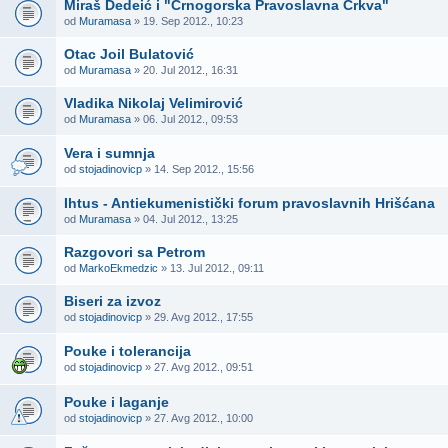
Miraš Dedeić i "Crnogorska Pravoslavna Crkva"
od
Muramasa
» 19. Sep 2012., 10:23
Otac Joil Bulatović
od
Muramasa
» 20. Jul 2012., 16:31
Vladika Nikolaj Velimirović
od
Muramasa
» 06. Jul 2012., 09:53
Vera i sumnja
od
stojadinovicp
» 14. Sep 2012., 15:56
Ihtus - Antiekumenistički forum pravoslavnih Hrišćana
od
Muramasa
» 04. Jul 2012., 13:25
Razgovori sa Petrom
od
MarkoEkmedzic
» 13. Jul 2012., 09:11
Biseri za izvoz
od
stojadinovicp
» 29. Avg 2012., 17:55
Pouke i tolerancija
od
stojadinovicp
» 27. Avg 2012., 09:51
Pouke i laganje
od
stojadinovicp
» 27. Avg 2012., 10:00