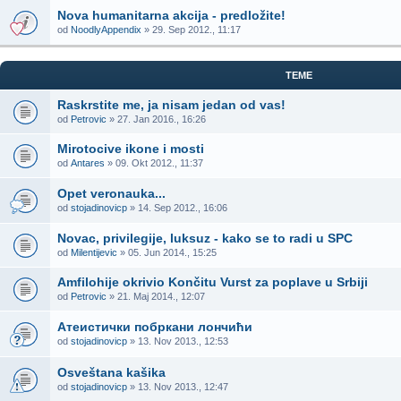
Nova humanitarna akcija - predložite!
od
NoodlyAppendix
» 29. Sep 2012., 11:17
TEME
Raskrstite me, ja nisam jedan od vas!
od
Petrovic
» 27. Jan 2016., 16:26
Mirotocive ikone i mosti
od
Antares
» 09. Okt 2012., 11:37
Opet veronauka...
od
stojadinovicp
» 14. Sep 2012., 16:06
Novac, privilegije, luksuz - kako se to radi u SPC
od
Milentijevic
» 05. Jun 2014., 15:25
Amfilohije okrivio Končitu Vurst za poplave u Srbiji
od
Petrovic
» 21. Maj 2014., 12:07
Атеистички побркани лончићи
od
stojadinovicp
» 13. Nov 2013., 12:53
Osveštana kašika
od
stojadinovicp
» 13. Nov 2013., 12:47