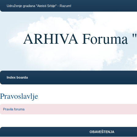
Udruženje građana "Ateisti Srbije" - Razum!
ARHIVA Foruma "At
Index boarda
Pravoslavlje
Pravila foruma
OBAVEŠTENJA