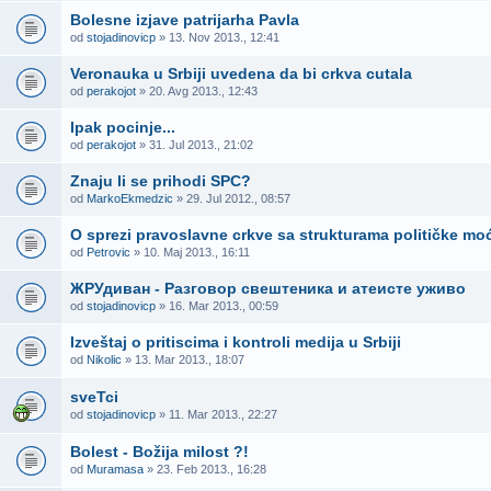
Bolesne izjave patrijarha Pavla
od
stojadinovicp
» 13. Nov 2013., 12:41
Veronauka u Srbiji uvedena da bi crkva cutala
od
perakojot
» 20. Avg 2013., 12:43
Ipak pocinje...
od
perakojot
» 31. Jul 2013., 21:02
Znaju li se prihodi SPC?
od
MarkoEkmedzic
» 29. Jul 2012., 08:57
O sprezi pravoslavne crkve sa strukturama političke mo
od
Petrovic
» 10. Maj 2013., 16:11
ЖРУдиван - Разговор свештеника и атеисте уживо
od
stojadinovicp
» 16. Mar 2013., 00:59
Izveštaj o pritiscima i kontroli medija u Srbiji
od
Nikolic
» 13. Mar 2013., 18:07
sveTci
od
stojadinovicp
» 11. Mar 2013., 22:27
Bolest - Božija milost ?!
od
Muramasa
» 23. Feb 2013., 16:28