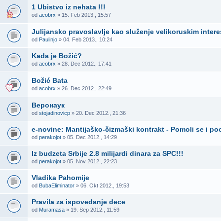
1 Ubistvo iz nehata !!!
od
acobrx
» 15. Feb 2013., 15:57
Julijansko pravoslavlje kao služenje velikoruskim inter
od
Paulinjo
» 04. Feb 2013., 10:24
Kada je Božić?
od
acobrx
» 28. Dec 2012., 17:41
Božić Bata
od
acobrx
» 26. Dec 2012., 22:49
Веронаук
od
stojadinovicp
» 20. Dec 2012., 21:36
e-novine: Mantijaško-čizmaški kontrakt - Pomoli se i po
od
perakojot
» 05. Dec 2012., 14:29
Iz budzeta Srbije 2.8 milijardi dinara za SPC!!!
od
perakojot
» 05. Nov 2012., 22:23
Vladika Pahomije
od
BubaEliminator
» 06. Okt 2012., 19:53
Pravila za ispovedanje dece
od
Muramasa
» 19. Sep 2012., 11:59