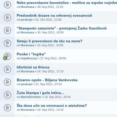
Neke pravoslavne besmislice - molitve za srpske vojnik
od
Muramasa
» 28. Avg 2012., 12:42
Predsednik drzave na crkvenoj svecanosti
od
perakojot
» 01. Okt 2012., 12:58
"Stampedo satanista" - protojerej Žarko Gavrilović
od
Muramasa
» 30. Sep 2012., 10:59
Smeju li pravoslavci da idu na more?
od
Muramasa
» 22. Avg 2012., 10:09
Pouke i "logika"
od
stojadinovicp
» 27. Avg 2012., 09:56
Idiotizmi sa Ihtusa
od
Muramasa
» 24. Sep 2012., 17:10
Bizarno opelo - Biljana Vankovska
od
perakojot
» 21. Sep 2012., 07:03
Žuta štampa i gola istina...
od
MarkoEkmedzic
» 19. Sep 2012., 20:44
Šta deca uče na veronauci o ateistima?
od
Muramasa
» 19. Sep 2012., 14:16