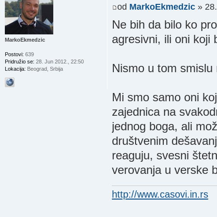
od
MarkoEkmedzic
» 28.
Ne bih da bilo ko prot
agresivni, ili oni koji
MarkoEkmedzic
Postovi:
639
Pridružio se:
28. Jun 2012., 22:50
Nismo u tom smislu 
Lokacija:
Beograd, Srbija
Mi smo samo oni koji
zajednica na svakodn
jednog boga, ali mo
društvenim dešavanji
reaguju, svesni štetn
verovanja u verske b
http://www.casovi.in.rs