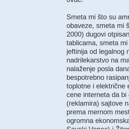
Smeta mi što su amne
obaveze, smeta mi št
2000) dugovi otpisan
tablicama, smeta mi 
jeftinija od legalnog
nadrilekarstvo na ma
nalaženje posla dan
bespotrebno rasipanj
toplotne i električne
cene interneta da b
(reklamira) sajtove n
prema mernom mestu,
ogromna ekonomska 