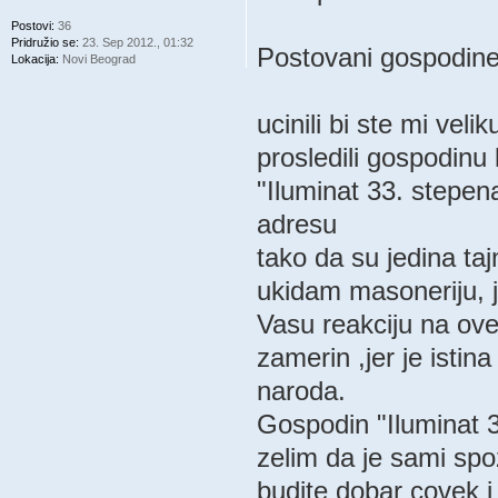
Postovi:
36
Pridružio se:
23. Sep 2012., 01:32
Postovani gospodin
Lokacija:
Novi Beograd
ucinili bi ste mi vel
prosledili gospodinu
"Iluminat 33. stepe
adresu
tako da su jedina taj
ukidam masoneriju, je
Vasu reakciju na ove
zamerin ,jer je istin
naroda.
Gospodin "Iluminat 3
zelim da je sami spo
budite dobar covek i 