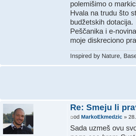
polemišimo o marki
Hvala na trudu što st
budžetskih dotacija.
Peščanika i e-novina
moje diskreciono pr
Inspired by Nature, Bas
Re: Smeju li pr
od
MarkoEkmedzic
» 28.
Sada uzmeš ovu svoj