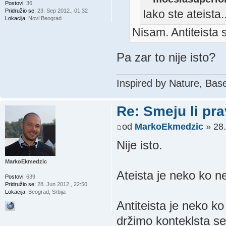
Postovi:
36
Pridružio se:
23. Sep 2012., 01:32
Iako ste ateista..
Lokacija:
Novi Beograd
Nisam. Antiteista
Pa zar to nije isto?
Inspired by Nature, Bas
Re: Smeju li pr
od
MarkoEkmedzic
» 28.
Nije isto.
MarkoEkmedzic
Ateista je neko ko n
Postovi:
639
Pridružio se:
28. Jun 2012., 22:50
Lokacija:
Beograd, Srbija
Antiteista je neko k
držimo konteklsta sek