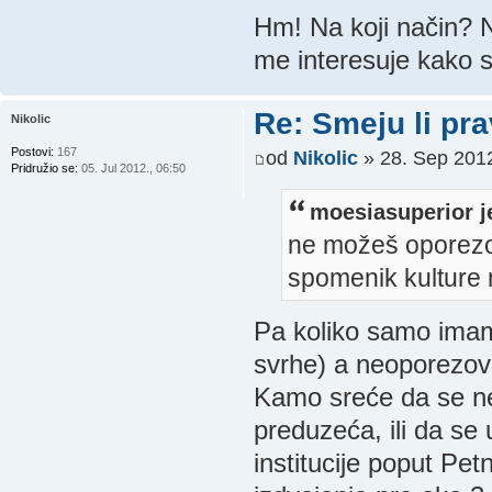
Hm! Na koji način? 
me interesuje kako s
Re: Smeju li pr
Nikolic
Postovi:
167
od
Nikolic
» 28. Sep 2012
Pridružio se:
05. Jul 2012., 06:50
moesiasuperior j
ne možeš oporezov
spomenik kulture 
Pa koliko samo imamo
svrhe) a neoporezo
Kamo sreće da se ne 
preduzeća, ili da se
institucije poput Pet