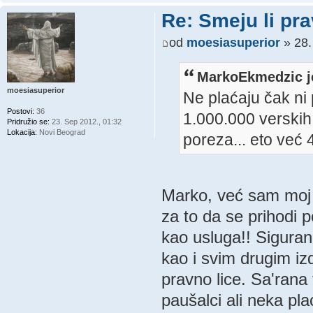
Re: Smeju li pr
od
moesiasuperior
» 28.
MarkoEkmedzic j
moesiasuperior
Ne plaćaju čak ni 
Postovi:
36
1.000.000 verskih
Pridružio se:
23. Sep 2012., 01:32
Lokacija:
Novi Beograd
poreza... eto već 
Marko, već sam moj 
za to da se prihodi 
kao usluga!! Sigura
kao i svim drugim iz
pravno lice. Sa'rana 
paušalci ali neka pla