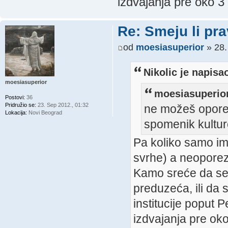
izdvajanja pre oko 3
Re: Smeju li pr
od
moesiasuperior
» 28.
Nikolic je napisa
moesiasuperior
moesiasuperior
Postovi:
36
Pridružio se:
23. Sep 2012., 01:32
ne možeš oporez
Lokacija:
Novi Beograd
spomenik kultur
Pa koliko samo im
svrhe) a neopore
Kamo sreće da se 
preduzeća, ili da 
institucije poput P
izdvajanja pre oko