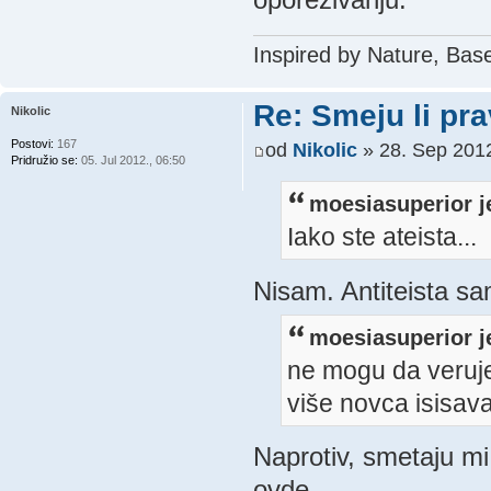
Inspired by Nature, Bas
Re: Smeju li pr
Nikolic
Postovi:
167
od
Nikolic
» 28. Sep 2012
Pridružio se:
05. Jul 2012., 06:50
moesiasuperior j
Iako ste ateista...
Nisam. Antiteista s
moesiasuperior j
ne mogu da verujem
više novca isisav
Naprotiv, smetaju mi
ovde.