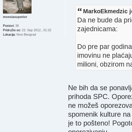
MarkoEkmedzic j
moesiasuperior
Da ne bude da pr
Postovi:
36
zajednicama:
Pridružio se:
23. Sep 2012., 01:32
Lokacija:
Novi Beograd
Do pre par godina
imovinu ne plaćaju
milioni, obzirom n
Ne bih da se ponavl
prihoda SPC. Oporezi
ne možeš oporezovati
spomenik kulture na 
je to pošteno! Pogot
oporezivanju.