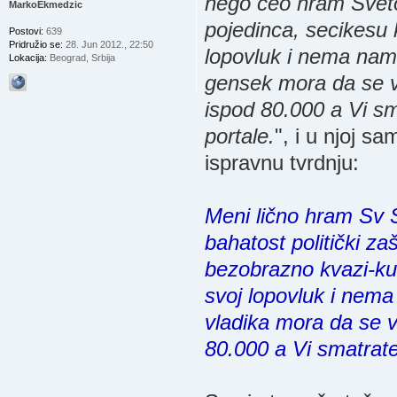
nego ceo hram Svetog
MarkoEkmedzic
pojedinca, secikesu
Postovi:
639
Pridružio se:
28. Jun 2012., 22:50
lopovluk i nema name
Lokacija:
Beograd, Srbija
gensek mora da se vo
ispod 80.000 a Vi sm
portale.
", i u njoj s
ispravnu tvrdnju:
Meni lično hram Sv S
bahatost politički za
bezobrazno kvazi-ku
svoj lopovluk i nema
vladika mora da se v
80.000 a Vi smatrate