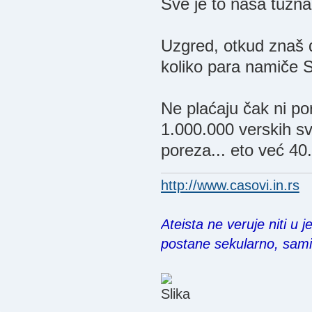
Sve je to naša tužna i
Uzgred, otkud znaš 
koliko para namiče
Ne plaćaju čak ni por
1.000.000 verskih sv
poreza... eto već 40
http://www.casovi.in.rs
Ateista ne veruje niti u 
postane sekularno, sam