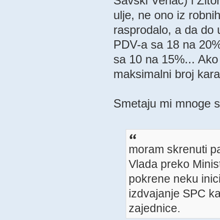
Savski Venac) i Žit
ulje, ne ono iz robn
rasprodalo, a da do u
PDV-a sa 18 na 20%,
sa 10 na 15%... Ako 
maksimalni broj kara
Smetaju mi mnoge st
moram skrenuti pa
Vlada preko Minis
pokrene neku inic
izdvajanje SPC ka
zajednice.