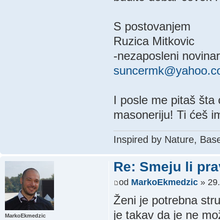
S postovanjem
Ruzica Mitkovic
-nezaposleni novinar
suncermk@yahoo.c
I posle me pitaš šta
masoneriju! Ti ćeš i
Inspired by Nature, Bas
Re: Smeju li pr
od
MarkoEkmedzic
» 29.
Ženi je potrebna st
je takav da je ne može
MarkoEkmedzic