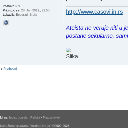
Postovi:
639
http://www.casovi.in.rs
Pridružio se:
28. Jun 2012., 22:50
Lokacija:
Beograd, Srbija
Ateista ne veruje niti u 
postane sekularno, sam
Prethodni
Idi na:
Index boarda
›
Religija
›
Pravoslavlje
Udruženje građana "Ateisti Srbije"
©2009-
2026
.