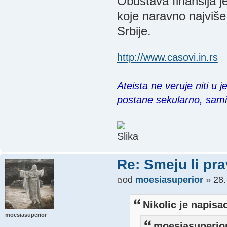
Obustava finansija j
koje naravno najviše
Srbije.
http://www.casovi.in.rs
Ateista ne veruje niti u 
postane sekularno, sam
Re: Smeju li pr
od
moesiasuperior
» 28.
Nikolic je napisa
moesiasuperior
moesiasuperior