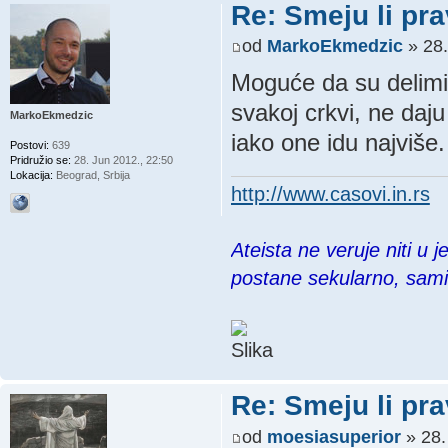
Re: Smeju li pr
od
MarkoEkmedzic
» 28.
Moguće da su delimič
svakoj crkvi, ne daju
MarkoEkmedzic
iako one idu najviše.
Postovi:
639
Pridružio se:
28. Jun 2012., 22:50
Lokacija:
Beograd, Srbija
http://www.casovi.in.rs
Ateista ne veruje niti u 
postane sekularno, sam
Re: Smeju li pr
od
moesiasuperior
» 28.