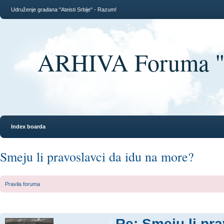
Udruženje građana "Ateisti Srbije" - Razum!
ARHIVA Foruma "At
Index boarda
Smeju li pravoslavci da idu na more?
Pravila foruma
Re: Smeju li pr