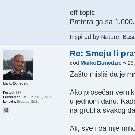
off topic
Pretera ga sa 1.000
Inspired by Nature, Bas
Re: Smeju li pr
od
MarkoEkmedzic
» 28.
Zašto misliš da je 
MarkoEkmedzic
Ako prosečan vernik 
Postovi:
639
Pridružio se:
28. Jun 2012., 22:50
u jednom danu. Kada 
Lokacija:
Beograd, Srbija
na groblja svakog da
Ali, sve i da nije mil