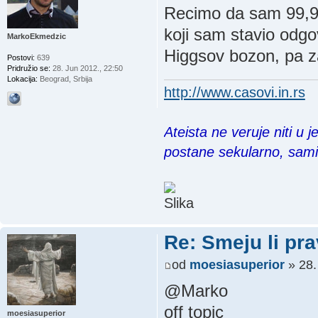
Recimo da sam 99,99
koji sam stavio odg
MarkoEkmedzic
Higgsov bozon, pa z
Postovi:
639
Pridružio se:
28. Jun 2012., 22:50
Lokacija:
Beograd, Srbija
http://www.casovi.in.rs
Ateista ne veruje niti u 
postane sekularno, sam
Re: Smeju li pr
od
moesiasuperior
» 28.
@Marko
off topic
moesiasuperior