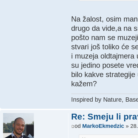
Na žalost, osim manas
drugo da vide,a na 
pošto nam se muzeji 
stvari još toliko će
i muzeja oldtajmera 
su jedino posete vre
bilo kakve strategije
kažem?
Inspired by Nature, Bas
Re: Smeju li pr
od
MarkoEkmedzic
» 28.