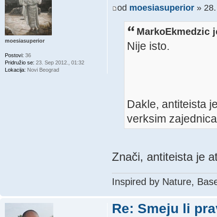
od
moesiasuperior
» 28.
MarkoEkmedzic j
moesiasuperior
Nije isto.
Postovi:
36
Pridružio se:
23. Sep 2012., 01:32
Lokacija:
Novi Beograd
Dakle, antiteista j
verksim zajednic
Znači, antiteista je 
Inspired by Nature, Bas
Re: Smeju li pr