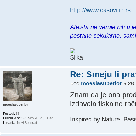
http://www.casovi.in.rs
Ateista ne veruje niti u 
postane sekularno, sam
Re: Smeju li pr
od
moesiasuperior
» 28.
Znam da je ona prod
izdavala fiskalne ra
moesiasuperior
Postovi:
36
Inspired by Nature, Bas
Pridružio se:
23. Sep 2012., 01:32
Lokacija:
Novi Beograd