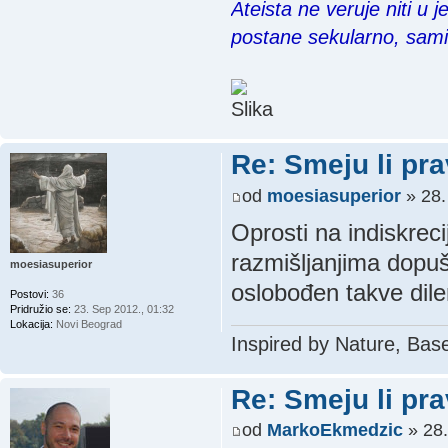
Ateista ne veruje niti u 
postane sekularno, sam
Re: Smeju li pr
od
moesiasuperior
» 28.
Oprosti na indiskreci
razmišljanjima dopuš
moesiasuperior
oslobođen takve dil
Postovi:
36
Pridružio se:
23. Sep 2012., 01:32
Lokacija:
Novi Beograd
Inspired by Nature, Bas
Re: Smeju li pr
od
MarkoEkmedzic
» 28.