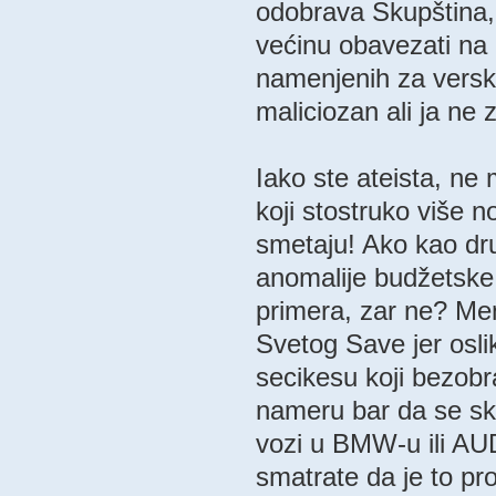
odobrava Skupština, 
većinu obavezati na
namenjenih za versk
maliciozan ali ja ne
Iako ste ateista, ne
koji stostruko više 
smetaju! Ako kao dr
anomalije budžetske p
primera, zar ne? Men
Svetog Save jer osli
secikesu koji bezob
nameru bar da se skl
vozi u BMW-u ili AUD
smatrate da je to pr