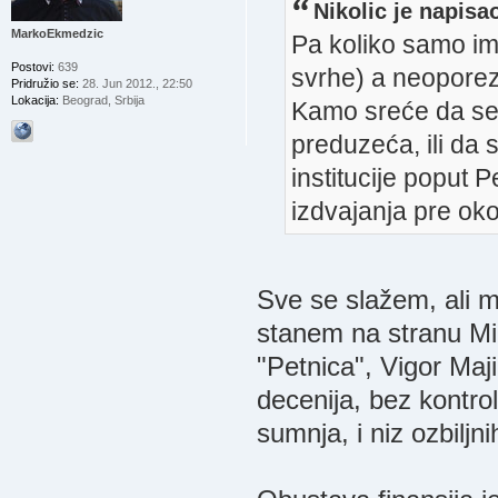
Nikolic je napisa
MarkoEkmedzic
Pa koliko samo im
Postovi:
639
svrhe) a neopore
Pridružio se:
28. Jun 2012., 22:50
Lokacija:
Beograd, Srbija
Kamo sreće da se 
preduzeća, ili da 
institucije poput P
izdvajanja pre oko
Sve se slažem, ali 
stanem na stranu Min
"Petnica", Vigor Maji
decenija, bez kontrol
sumnja, i niz ozbiljn