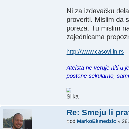
Ni za izdavačku dela
proveriti. Mislim da
poreza. Tu mislim n
zajednicama prepozna
http://www.casovi.in.rs
Ateista ne veruje niti u 
postane sekularno, sam
Re: Smeju li pr
od
MarkoEkmedzic
» 28.