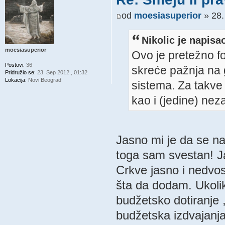
od
moesiasuperior
» 28.
Nikolic je napisa
moesiasuperior
Ovo je pretežno f
Postovi:
36
skreće pažnja na g
Pridružio se:
23. Sep 2012., 01:32
Lokacija:
Novi Beograd
sistema. Za takve
kao i (jedine) ne
Jasno mi je da se na
toga sam svestan! Ja
Crkve jasno i nedvo
šta da dodam. Ukolik
budžetsko dotiranje 
budžetska izdvajanja