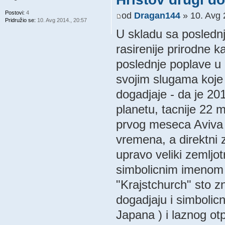
Postovi:
4
od
Dragan144
» 10. Avg 
Pridružio se:
10. Avg 2014., 20:57
U skladu sa poslednj
rasirenije prirodne ka
poslednje poplave u 
svojim slugama koje
dogadjaje - da je 20
planetu, tacnije 22 
prvog meseca Aviva 
vremena, a direktni z
upravo veliki zemlj
simbolicnim imenom
"Krajstchurch" sto z
dogadjaju i simboli
Japana ) i laznog ot