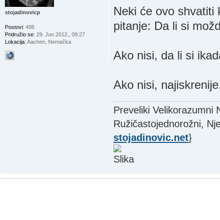
Neki će ovo shvatiti 
stojadinovicp
pitanje: Da li si mo
Postovi:
498
Pridružio se:
29. Jun 2012., 09:27
Lokacija:
Aachen, Nemačka
Ako nisi, da li si ika
Ako nisi, najiskrenije
Preveliki Velikorazumni
Ružičastojednorožni, Nje
stojadinovic.net
}