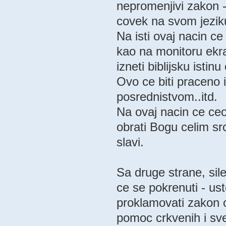
nepromenjivi zakon -
covek na svom jezik
Na isti ovaj nacin c
kao na monitoru ekran
izneti biblijsku istin
Ovo ce biti praceno 
posrednistvom..itd.
Na ovaj nacin ce ceo 
obrati Bogu celim sr
slavi.
Sa druge strane, sil
ce se pokrenuti - usto
proklamovati zakon 
pomoc crkvenih i sve