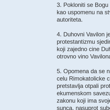
3. Pokloniti se Bogu
kao uspomenu na stva
autoriteta.
4. Duhovni Vavilon j
protestantizmu sjed
koji zajedno cine Duh
otrovno vino Vavilon
5. Opomena da se ne 
celu Rimokatolicke c
pretstavlja otpali pr
ekumenskom savezu i
zakonu koji ima svoj
sunca, nasuprot subo