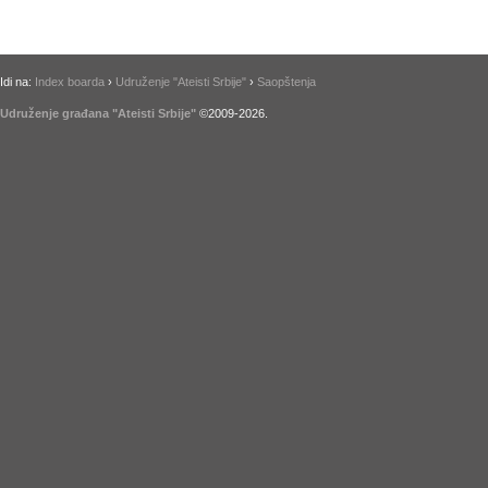
Idi na:
Index boarda
›
Udruženje "Ateisti Srbije"
›
Saopštenja
Udruženje građana "Ateisti Srbije"
©2009-
2026
.