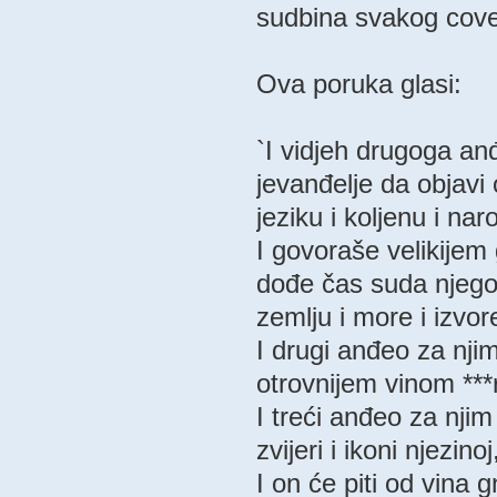
sudbina svakog cov
Ova poruka glasi:
`I vidjeh drugoga an
jevanđelje da objavi
jeziku i koljenu i nar
I govoraše velikijem
dođe čas suda njegov
zemlju i more i izvo
I drugi anđeo za njim
otrovnijem vinom ***
I treći anđeo za nji
zvijeri i ikoni njezino
I on će piti od vina