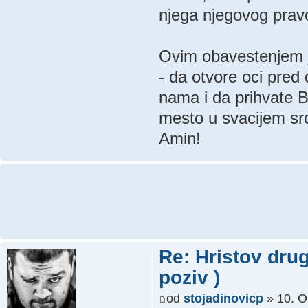
njega njegovog prav
Ovim obavestenjem je
- da otvore oci pred
nama i da prihvate 
mesto u svacijem src
Amin!
Re: Hristov drug
poziv )
od
stojadinovicp
» 10. O