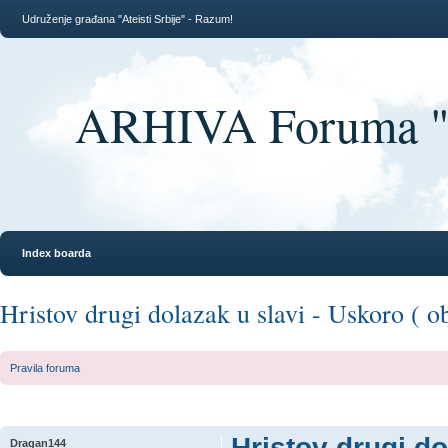
Udruženje građana "Ateisti Srbije" - Razum!
ARHIVA Foruma "At
Index boarda
Hristov drugi dolazak u slavi - Uskoro ( o
Pravila foruma
Hristov drugi do
Dragan144