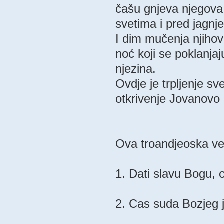
čašu gnjeva njegova
svetima i pred jagnj
I dim mučenja njihova
noć koji se poklanjaju
njezina.
Ovdje je trpljenje sve
otkrivenje Jovanovo 
Ova troandjeoska ve
1. Dati slavu Bogu, 
2. Cas suda Bozjeg j