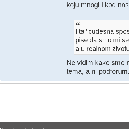
koju mnogi i kod nas
I ta "cudesna spo
pise da smo mi s
a u realnom zivot
Ne vidim kako smo mi
tema, a ni podforum