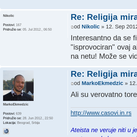
Re: Religija mir
Nikolic
Postovi:
167
od
Nikolic
» 12. Sep 2012
Pridružio se:
05. Jul 2012., 06:50
Interesantno da se f
"isprovociran" ovaj a
na netu! Može se vide
Re: Religija mir
od
MarkoEkmedzic
» 12.
Ali su verovatno tore
MarkoEkmedzic
http://www.casovi.in.rs
Postovi:
639
Pridružio se:
28. Jun 2012., 22:50
Lokacija:
Beograd, Srbija
Ateista ne veruje niti u 