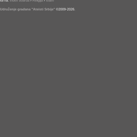
Idi na:
Index boarda
›
Religija
›
Islam
Udruženje građana "Ateisti Srbije"
©2009-
2026
.