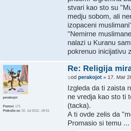
stvari kao sto su "Mu
medju sobom, ali ne
izopaceni muslimani"
"Nemirne muslimane tr
nalazi u Kuranu sam
pokrenuo inicijativ
Re: Religija mir
od
perakojot
» 17. Mar 2
Izgleda da ti zaista
ne vredja kao sto ti
perakojot
(tacka).
Postovi:
171
Pridružio se:
02. Jul 2012., 06:51
A ti ovde zelis da "m
Promasio si temu ...