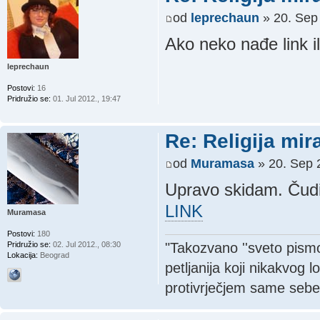
od
leprechaun
» 20. Sep 
Ako neko nađe link il
leprechaun
Postovi:
16
Pridružio se:
01. Jul 2012., 19:47
Re: Religija mir
od
Muramasa
» 20. Sep 
Upravo skidam. Čud
LINK
Muramasa
Postovi:
180
"Takozvano ''sveto pismo'
Pridružio se:
02. Jul 2012., 08:30
Lokacija:
Beograd
petljanija koji nikakvog 
protivrječjem same sebe