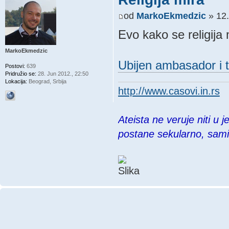
od
MarkoEkmedzic
» 12.
Evo kako se religija
MarkoEkmedzic
Ubijen ambasador i t
Postovi:
639
Pridružio se:
28. Jun 2012., 22:50
Lokacija:
Beograd, Srbija
http://www.casovi.in.rs
Ateista ne veruje niti u 
postane sekularno, sam