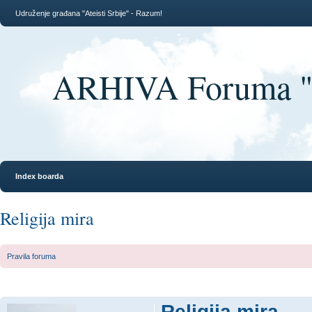
Udruženje građana "Ateisti Srbije" - Razum!
ARHIVA Foruma "At
Index boarda
Religija mira
Pravila foruma
Religija mira