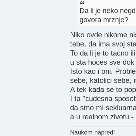
Da li je neko neg
govora mrznje?
Niko ovde nikome nis
tebe, da ima svoj stav 
To da li je to tacno i
u sta hoces sve dok
Isto kao i oni. Probl
sebe, katolici sebe, i
A tek kada se to popn
I ta "cudesna sposob
da smo mi sekluarna
a u realnom zivotu -
Naukom napred!