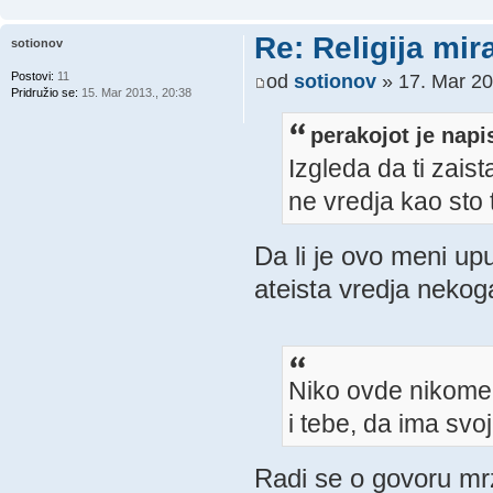
Re: Religija mir
sotionov
Postovi:
11
od
sotionov
» 17. Mar 20
Pridružio se:
15. Mar 2013., 20:38
perakojot je napi
Izgleda da ti zais
ne vredja kao sto t
Da li je ovo meni u
ateista vredja nekog
Niko ovde nikome 
i tebe, da ima svoj 
Radi se o govoru mrzn