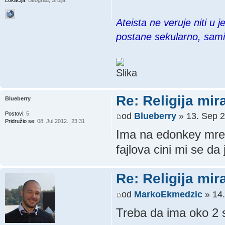
Ateista ne veruje niti u 
postane sekularno, sam
Re: Religija mir
Blueberry
Postovi:
5
od
Blueberry
» 13. Sep 2
Pridružio se:
08. Jul 2012., 23:31
Ima na edonkey mrezi
fajlova cini mi se da 
Re: Religija mir
od
MarkoEkmedzic
» 14.
Treba da ima oko 2 s