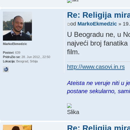
Re: Religija mir
od
MarkoEkmedzic
» 19.
U Beogradu ne, u No
najveći broj fanatika 
MarkoEkmedzic
film.
Postovi:
639
Pridružio se:
28. Jun 2012., 22:50
Lokacija:
Beograd, Srbija
http://www.casovi.in.rs
Ateista ne veruje niti u 
postane sekularno, sam
Re: Religija mir