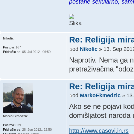
postane sekularno, sam
Re: Religija mir
Nikolic
Postovi:
167
od
Nikolic
» 13. Sep 2012
Pridružio se:
05. Jul 2012., 06:50
Naprotiv. Nema ga ni
pretraživačma "odozg
Re: Religija mir
od
MarkoEkmedzic
» 13.
Ako se ne pojavi ko
domišljatost naroda u
MarkoEkmedzic
Postovi:
639
http://www.casovi.in.rs
Pridružio se:
28. Jun 2012., 22:50
Lokacija:
Beograd, Srbija