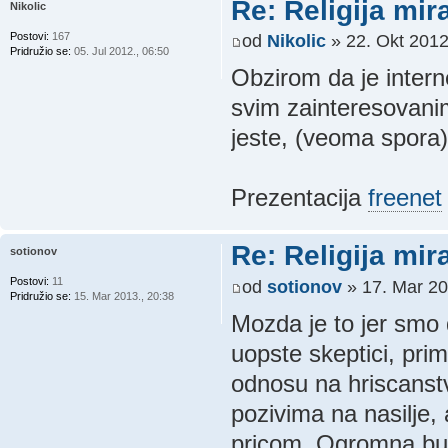
Re: Religija mir
Nikolic
Postovi:
167
od
Nikolic
» 22. Okt 2012
Pridružio se:
05. Jul 2012., 06:50
Obzirom da je intern
svim zainteresovani
jeste, (veoma spora)
Prezentacija
freenet
Re: Religija mir
sotionov
Postovi:
11
od
sotionov
» 17. Mar 20
Pridružio se:
15. Mar 2013., 20:38
Mozda je to jer smo de
uopste skeptici, pri
odnosu na hriscanstv
pozivima na nasilje,
pricom. Ogromna buka