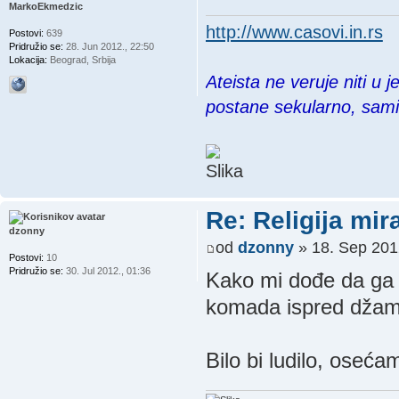
MarkoEkmedzic
http://www.casovi.in.rs
Postovi:
639
Pridružio se:
28. Jun 2012., 22:50
Lokacija:
Beograd, Srbija
Ateista ne veruje niti u 
postane sekularno, sam
Re: Religija mir
dzonny
od
dzonny
» 18. Sep 201
Postovi:
10
Pridružio se:
30. Jul 2012., 01:36
Kako mi dođe da ga 
komada ispred džami
Bilo bi ludilo, oseća