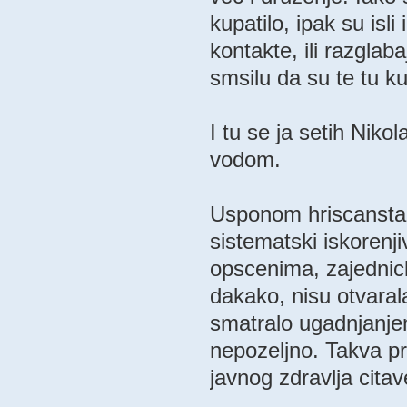
kupatilo, ipak su isl
kontakte, ili razglaba
smsilu da su te tu k
I tu se ja setih Nik
vodom.
Usponom hriscansta,
sistematski iskorenj
opscenima, zajednic
dakako, nisu otvaral
smatralo ugadnjanjem 
nepozeljno. Takva pr
javnog zdravlja cita