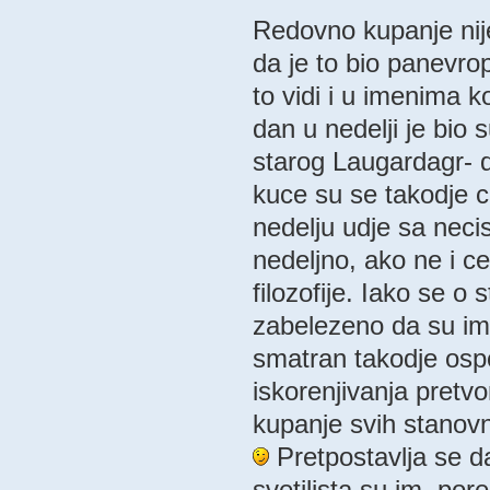
Redovno kupanje nije
da je to bio panevro
to vidi i u imenima k
dan u nedelji je bio
starog Laugardagr- da
kuce su se takodje c
nedelju udje sa neci
nedeljno, ako ne i ce
filozofije. Iako se o
zabelezeno da su ima
smatran takodje osp
iskorenjivanja pretv
kupanje svih stanovn
Pretpostavlja se da
svetilista su im, pore