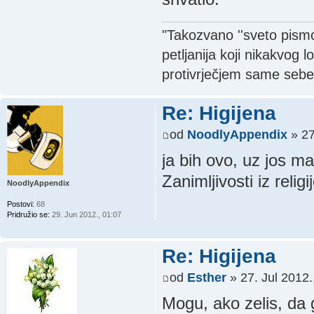
"Takozvano ''sveto pismo'
petljanija koji nikakvog 
protivrječjem same sebe
Re: Higijena
od
NoodlyAppendix
» 27
ja bih ovo, uz jos m
Zanimljivosti iz religi
NoodlyAppendix
Postovi:
68
Pridružio se:
29. Jun 2012., 01:07
Re: Higijena
od
Esther
» 27. Jul 2012.
Mogu, ako zelis, da 