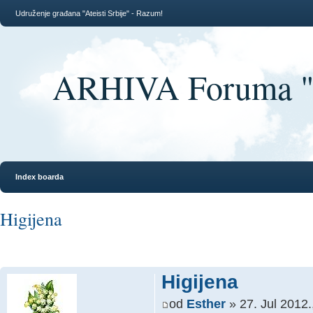
Udruženje građana "Ateisti Srbije" - Razum!
ARHIVA Foruma "At
Index boarda
Higijena
Higijena
od
Esther
» 27. Jul 2012.