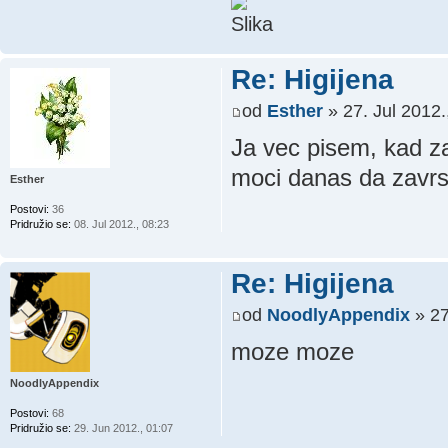
Re: Higijena
od
Esther
» 27. Jul 2012.
Ja vec pisem, kad za
moci danas da zavrs
Esther
Postovi:
36
Pridružio se:
08. Jul 2012., 08:23
Re: Higijena
od
NoodlyAppendix
» 27
moze moze
NoodlyAppendix
Postovi:
68
Pridružio se:
29. Jun 2012., 01:07