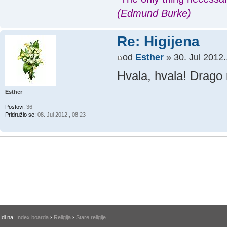
(Edmund Burke)
Re: Higijena
od
Esther
» 30. Jul 2012.
Hvala, hvala! Drago m
Esther
Postovi:
36
Pridružio se:
08. Jul 2012., 08:23
Idi na:
Index boarda
›
Religija
›
Stare religije