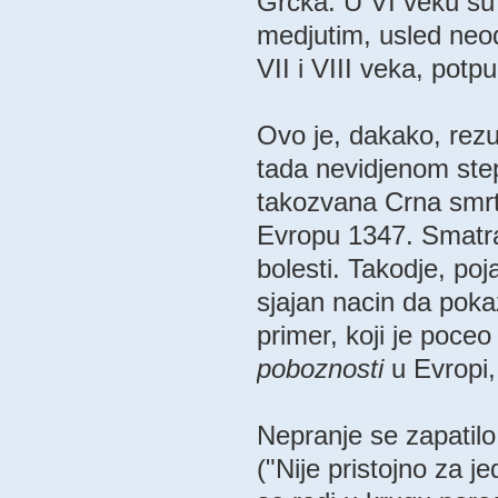
Grcka. U VI veku su 
medjutim, usled neo
VII i VIII veka, potp
Ovo je, dakako, rezul
tada nevidjenom step
takozvana Crna smrt
Evropu 1347. Smatr
bolesti. Takodje, poja
sjajan nacin da poka
primer, koji je poceo
poboznosti
u Evropi,
Nepranje se zapatil
("Nije pristojno za j