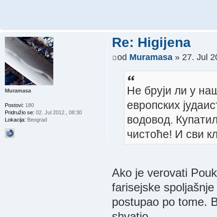
Re: Higijena
od
Muramasa
» 27. Jul 2
He бруји ли у на
Muramasa
европских јудаист
Postovi:
180
Pridružio se:
02. Jul 2012., 08:30
водовод. Купатил
Lokacija:
Beograd
чистоће! И сви к
Ako je verovati Pouk
farisejske spoljašnje
postupao po tome. Bi
shvatio.