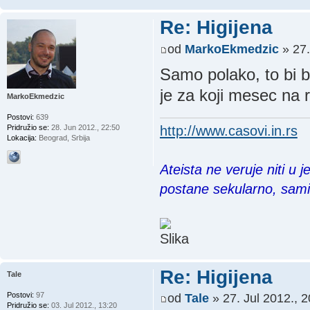
Re: Higijena
od
MarkoEkmedzic
» 27.
Samo polako, to bi b
je za koji mesec na 
MarkoEkmedzic
Postovi:
639
http://www.casovi.in.rs
Pridružio se:
28. Jun 2012., 22:50
Lokacija:
Beograd, Srbija
Ateista ne veruje niti u 
postane sekularno, sam
Re: Higijena
Tale
Postovi:
97
od
Tale
» 27. Jul 2012., 2
Pridružio se:
03. Jul 2012., 13:20