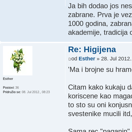
Ja bih dodao jos ne
zabrane. Prva je veza
1000 godina, zabran
akademije, tradicija
Re: Higijena
od
Esther
» 28. Jul 2012.
'Ma i brojne su hramov
Esther
Citam kako kukaju 
Postovi:
36
Pridružio se:
08. Jul 2012., 08:23
koriscene kao magaci
to sto su oni konjusni
svestenike mucili itd,
Sama rec "paganin" k