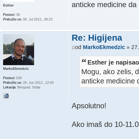
anticke medicine da u
Esther
Postovi:
36
Pridružio se:
08. Jul 2012., 08:23
Re: Higijena
od
MarkoEkmedzic
» 27.
Esther je napisao
MarkoEkmedzic
Mogu, ako zelis, d
Postovi:
639
anticke medicine da
Pridružio se:
28. Jun 2012., 22:50
Lokacija:
Beograd, Srbija
Apsolutno!
Ako imaš do 10-11.00