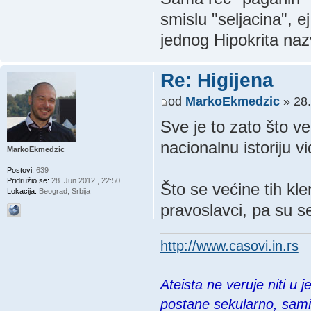
smislu "seljacina", e
jednog Hipokrita naz
Re: Higijena
od
MarkoEkmedzic
» 28.
Sve je to zato što ver
nacionalnu istoriju v
MarkoEkmedzic
Postovi:
639
Pridružio se:
28. Jun 2012., 22:50
Što se većine tih kle
Lokacija:
Beograd, Srbija
pravoslavci, pa su s
http://www.casovi.in.rs
Ateista ne veruje niti u 
postane sekularno, sam