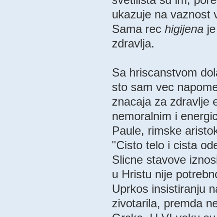
ukazuje na vaznost 
Sama rec
higijena
je
zdravlja.
Sa hriscanstvom dola
sto sam vec napomenu
znacaja za zdravlje 
nemoralnim i energic
Paule, rimske aristok
"Cisto telo i cista o
Slicne stavove iznos
u Hristu nije potreb
Uprkos insistiranju n
zivotarila, premda n