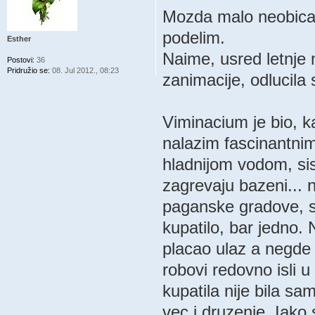
Mozda malo neobican
podelim.
Esther
Naime, usred letnje 
Postovi:
36
Pridružio se:
08. Jul 2012., 08:23
zanimacije, odlucil
Viminacium je bio, ka
nalazim fascinantni
hladnijom vodom, sist
zagrevaju bazeni... n
paganske gradove, sm
kupatilo, bar jedno. 
placao ulaz a negde n
robovi redovno isli u
kupatila nije bila s
vec i druzenje. Iako 