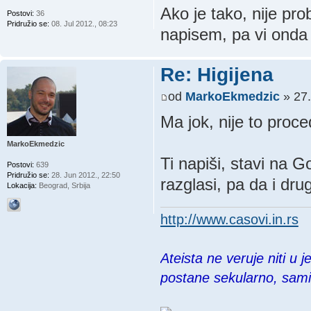
Ako je tako, nije pro
Postovi:
36
Pridružio se:
08. Jul 2012., 08:23
napisem, pa vi onda
Re: Higijena
od
MarkoEkmedzic
» 27.
Ma jok, nije to proc
MarkoEkmedzic
Ti napiši, stavi na Go
Postovi:
639
Pridružio se:
28. Jun 2012., 22:50
razglasi, pa da i drug
Lokacija:
Beograd, Srbija
http://www.casovi.in.rs
Ateista ne veruje niti u 
postane sekularno, sam