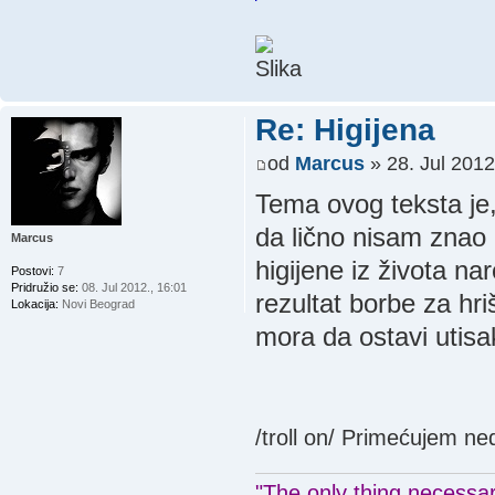
Re: Higijena
od
Marcus
» 28. Jul 2012
Tema ovog teksta je
da lično nisam znao 
Marcus
higijene iz života na
Postovi:
7
Pridružio se:
08. Jul 2012., 16:01
rezultat borbe za hr
Lokacija:
Novi Beograd
mora da ostavi utis
/troll on/ Primećujem ne
"The only thing necessary