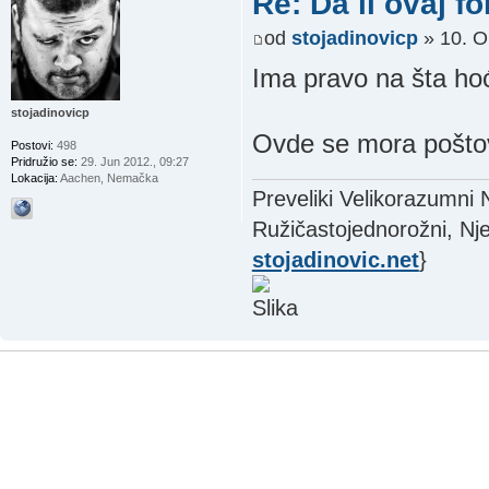
Re: Da li ovaj f
od
stojadinovicp
» 10. O
Ima pravo na šta ho
stojadinovicp
Ovde se mora pošto
Postovi:
498
Pridružio se:
29. Jun 2012., 09:27
Lokacija:
Aachen, Nemačka
Preveliki Velikorazumni
Ružičastojednorožni, Nje
stojadinovic.net
}