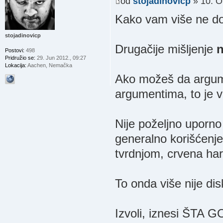
od
stojadinovicp
» 10. O
Kako vam više ne dos
stojadinovicp
Drugačije mišljenje
n
Postovi:
498
Pridružio se:
29. Jun 2012., 09:27
Lokacija:
Aachen, Nemačka
Ako možeš da argumen
argumentima, to je v
Nije poželjno uporno
generalno korišćenje
tvrdnjom, crvena ha
To onda više nije dis
Izvoli, iznesi ŠTA G