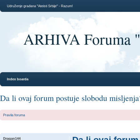
Udruženje građana "Ateisti Srbije" - Razum!
ARHIVA Foruma "At
Index boarda
Da li ovaj forum postuje slobodu misljenja
Pravila foruma
Da li ovaj foru
Dragan144