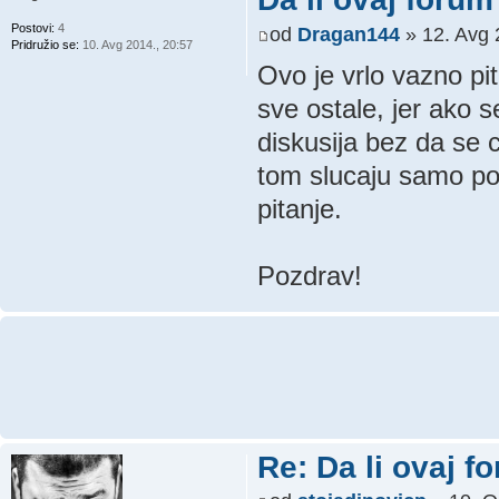
Postovi:
4
od
Dragan144
» 12. Avg 
Pridružio se:
10. Avg 2014., 20:57
Ovo je vrlo vazno pi
sve ostale, jer ako
diskusija bez da se c
tom slucaju samo pos
pitanje.
Pozdrav!
Re: Da li ovaj f