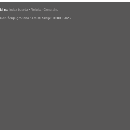
Idi na:
Index boarda
›
Religija
›
Generalno
Udruženje građana "Ateisti Srbije"
©2009-
2026
.