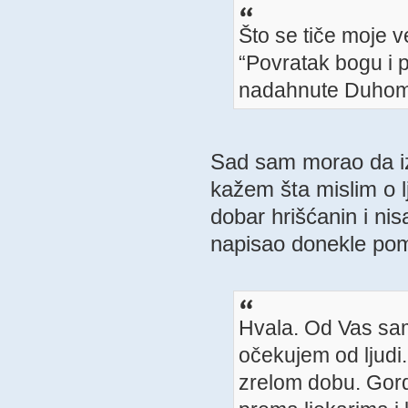
Što se tiče moje v
“Povratak bogu i pr
nadahnute Duhom
Sad sam morao da iz
kažem šta mislim o 
dobar hrišćanin i n
napisao donekle pomi
Hvala. Od Vas sam
očekujem od ljudi
zrelom dobu. Gord