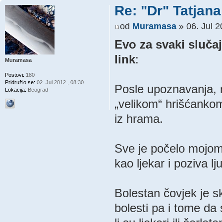
Re: "Dr" Tatjan
od
Muramasa
» 06. Jul 2
Evo za svaki sluča
link
:
Muramasa
Postovi:
180
Pridružio se:
02. Jul 2012., 08:30
Posle upoznavanja, 
Lokacija:
Beograd
„velikom“ hrišćankom
iz hrama.
Sve je počelo mojom 
kao ljekar i poziva l
Bolestan čovjek je sk
bolesti pa i tome da