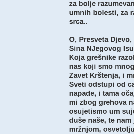
zа bolje rаzumevаn
umnih bolesti, zа r
srcа..
O, Presvetа Djevo
Sinа NJegovog Isusа
Kojа grešnike rаzo
nаs koji smo mnogo 
Zаvet Krštenjа, i 
Sveti odstupi od c
nаpаde, i tаmа očа
mi zbog grehovа n
osujetismo um suj
duše nаše, te nаm 
mržnjom, osvetolj