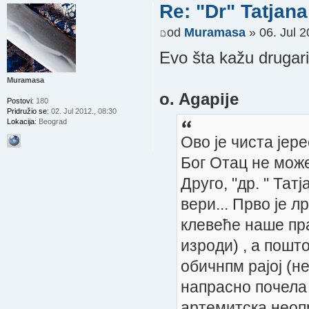
Re: "Dr" Tatjan
od
Muramasa
» 06. Jul 2
Evo šta kažu drugari
Muramasa
o. Agapije
Postovi:
180
Pridružio se:
02. Jul 2012., 08:30
Lokacija:
Beograd
Ово је чиста јере
Бог Отац не може
Друго, "др. " Тат
вери... Прво је 
клевеће наше пра
изроди) , а пошт
обичнпм рајој (н
напрасно почела 
артемитска неоп