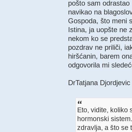
pošto sam odrastao po
navikao na blagoslov
Gospoda, što meni st
Istina, ja uopšte ne 
nekom ko se predstav
pozdrav ne priliči, ia
hiršćanin, barem ona 
odgovorila mi sledeć
DrTatjana Djordjevic
Eto, vidite, koliko
hormonski sistem. 
zdravlja, a što se