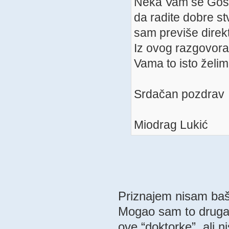
Neka Vam se Gospo
da radite dobre stv
sam previše direkt
Iz ovog razgovora 
Vama to isto želim
Srdačan pozdrav
Miodrag Lukić
Priznajem nisam baš
Mogao sam to drugač
ove “doktorke”, ali 