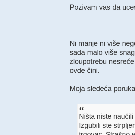
Pozivam vas da uces
Ni manje ni više nego
sada malo više snag
zloupotrebu nesreće b
ovde čini.
Moja sledeća poruka 
Ništa niste naučil
Izgubili ste strpl
trgovac. Strašno j