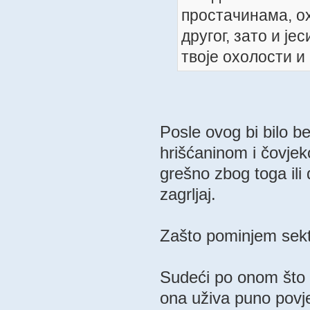
простачинама, о
другог, зато и је
твоје охолости и
Posle ovog bi bilo b
hrišćaninom i čovjek
grešno zbog toga ili
zagrljaj.
Zašto pominjem sek
Sudeći po onom što s
ona uživa puno povje