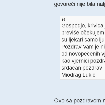
govoreći nije bila nal
Gospodjo, krivica 
previše očekujem o
su ljekari samo lju
Pozdrav Vam je nik
od novopečenih vje
kao vjernici pozdr
srdačan pozdrav
Miodrag Lukić
Ovo sa pozdravom nij