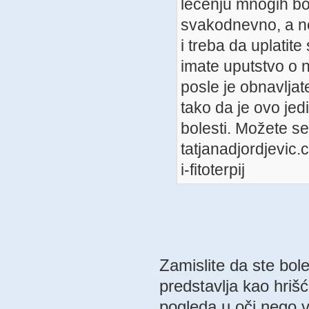
lečenju mnogih bol
svakodnevno, a ne
i treba da uplatit
imate uputstvo o n
posle je obnavljate
tako da je ovo jed
bolesti. Možete se
tatjanadjordjevic.
i-fitoterpij
Zamislite da ste bol
predstavlja kao hrišć
pogleda u oči nego v