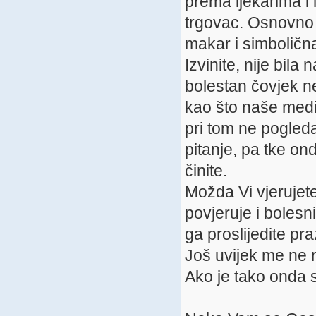
prema ljekarima i 
trgovac. Osnovno k
makar i simboličn
Izvinite, nije bi
bolestan čovjek n
kao što naše medic
pri tom ne pogleda
pitanje, pa tke ond
činite.
Možda Vi vjerujete
povjeruje i bolesn
ga proslijedite pra
Još uvijek me ne r
Ako je tako onda st