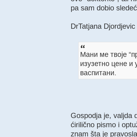
pa sam dobio sledeć
DrTatjana Djordjevic
Мани ме твоје “п
изузетно цене и 
васпитани.
Gospodja je, valjda d
ćirilično pismo i opt
znam šta je pravosla