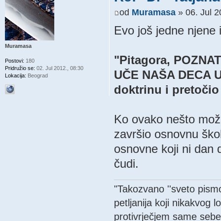
od
Muramasa
» 06. Jul 2
Evo još jedne njene 
Muramasa
"Pitagora, POZNAT
Postovi:
180
Pridružio se:
02. Jul 2012., 08:30
UČE NAŠA DECA U 
Lokacija:
Beograd
doktrinu i pretočio 
Ko ovako nešto može
završio osnovnu škol
osnovne koji ni dan 
čudi.
"Takozvano ''sveto pismo'
petljanija koji nikakvog 
protivrječjem same sebe