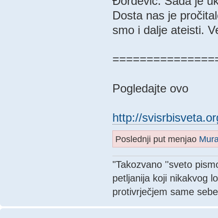
Đorđević. Sada je u
Dosta nas je pročita
smo i dalje ateisti. 
===============
Pogledajte ovo
http://svisrbisveta.o
Poslednji put menjao
Mur
"Takozvano ''sveto pismo'
petljanija koji nikakvog 
protivrječjem same sebe