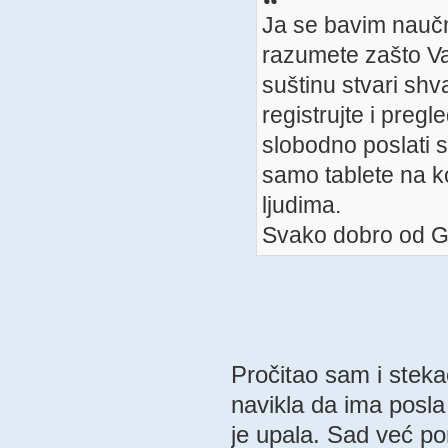
Ja se bavim naučn
razumete zašto V
suštinu stvari shv
registrujte i pregl
slobodno poslati s
samo tablete na koj
ljudima.
Svako dobro od 
Pročitao sam i steka
navikla da ima posla
je upala. Sad već po