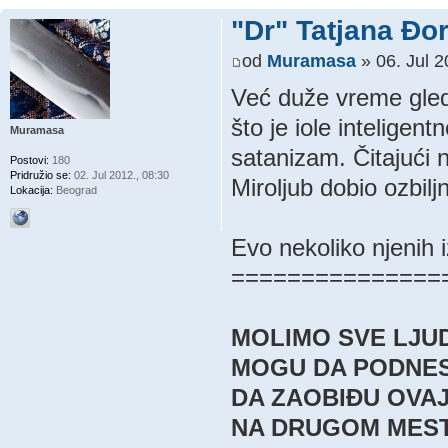
"Dr" Tatjana Đo
od
Muramasa
» 06. Jul 2
Već duže vreme gled
što je iole inteligent
Muramasa
satanizam. Čitajući 
Postovi:
180
Pridružio se:
02. Jul 2012., 08:30
Miroljub dobio ozbilj
Lokacija:
Beograd
Evo nekoliko njenih 
===============
MOLIMO SVE LJUD
MOGU DA PODNESU
DA ZAOBIĐU OVA
NA DRUGOM MEST