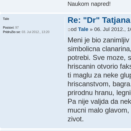
Naukom napred!
Re: "Dr" Tatjan
Tale
Postovi:
97
od
Tale
» 06. Jul 2012., 1
Pridružio se:
03. Jul 2012., 13:20
Meni je bio zanimlji
simbolicna clanarina
potrebi. Sve moze, s
hriscanin otvorio fa
ti maglu za neke glu
hriscanstvom, bagra. 
prirodnu hranu, legni
Pa nije valjda da nek
mucni malo glavom, t
zivot.