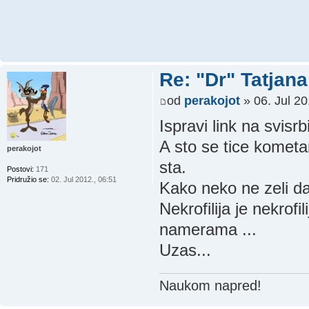
Re: "Dr" Tatjan
od
perakojot
» 06. Jul 20
Ispravi link na svisrbi
A sto se tice kometa
perakojot
sta.
Postovi:
171
Pridružio se:
02. Jul 2012., 06:51
Kako neko ne zeli da
Nekrofilija je nekrofi
namerama ...
Uzas...
Naukom napred!