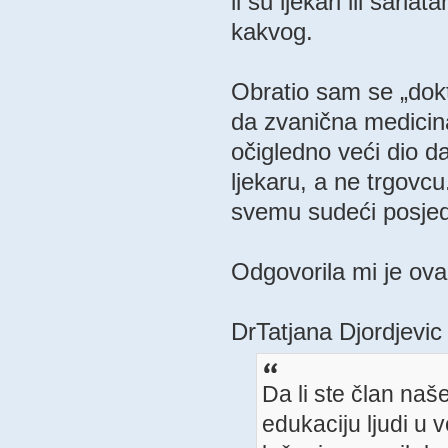
li su ljekari ili šarl
kakvog.
Obratio sam se „dokto
da zvanična medicina
očigledno veći dio da
ljekaru, a ne trgovcu
svemu sudeći posjed
Odgovorila mi je ova
DrTatjana Djordjevic
Da li ste član naš
edukaciju ljudi u 