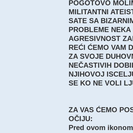
POGOTOVO MOLIM
MILITANTNI ATEIS
SATE SA BIZARN
PROBLEME NEKA 
AGRESIVNOST ZA
REĆI ĆEMO VAM D
ZA SVOJE DUHOV
NEČASTIVIH DOBI
NJIHOVOJ ISCELJ
SE KO NE VOLI LJ
ZA VAS ĆEMO POS
OČIJU:
Pred ovom ikonom s