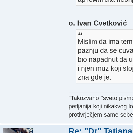
o. Ivan Cvetković
Mislim da ima tem
paznju da se cuv
bio napadnut da u
i njen muz koji st
zna gde je.
"Takozvano ''sveto pismo'
petljanija koji nikakvog 
protivrječjem same sebe
Re: "Dr" Tatjan