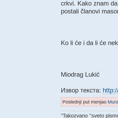
crkvi. Kako znam da 
postali članovi mason
Ko li će i da li će n
Miodrag Lukić
Извор текста:
http:
Poslednji put menjao
Mur
"Takozvano ''sveto pismo'