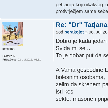
petljanija koji nikakvog 
protivrječjem same sebe
Re: "Dr" Tatjan
od
perakojot
» 06. Jul 20
Dobro je kada jedan 
Svida mi se ..
perakojot
To je dobar put da se
Postovi:
171
Pridružio se:
02. Jul 2012., 06:51
A Vama gospodine Lu
bolesnim osobama,
zelim da skrenem pazn
isti kos
sekte, masone i pripa