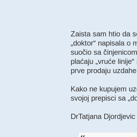
Zaista sam htio da se
„doktor“ napisala o m
suočio sa činjenicom 
plaćaju „vruće linije“
prve prodaju uzdahe,
Kako ne kupujem uzda
svojoj prepisci sa „
DrTatjana Djordjevic