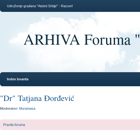
Udruženje građana "Ateisti Srbije" - Razum!
ARHIVA Foruma "At
Index boarda
"Dr" Tatjana Đorđević
Moderator:
Muramasa
Pravila foruma