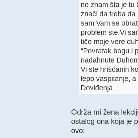
ne znam šta je tu
znači da treba da 
sam Vam se obratil
problem ste Vi sa
tiče moje vere duh
“Povratak bogu i pr
nadahnute Duhom 
Vi ste hrišćanin k
lepo vaspitanje, a 
Doviđenja.
Održa mi žena lekcij
ostalog ona koja je 
ovo: