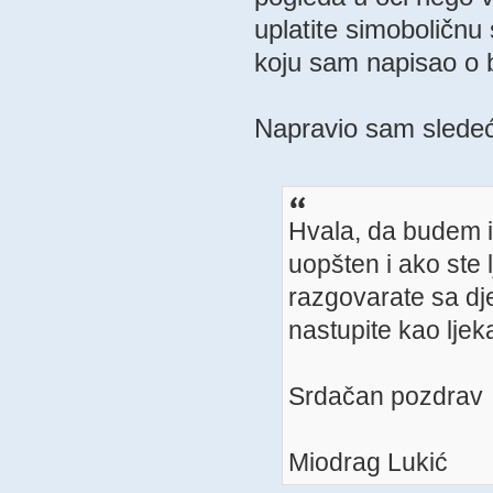
uplatite simoboličnu 
koju sam napisao o b
Napravio sam sledeć
Hvala, da budem i
uopšten i ako ste 
razgovarate sa dj
nastupite kao ljek
Srdačan pozdrav
Miodrag Lukić