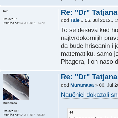
Re: "Dr" Tatjan
Tale
Postovi:
97
od
Tale
» 06. Jul 2012., 1
Pridružio se:
03. Jul 2012., 13:20
To se desava kad ho
najtvrdokornijih pra
da bude hriscanin i j
matematiku, samo jo
Pitagora, i on naso 
Re: "Dr" Tatjan
od
Muramasa
» 06. Jul 2
Naučnici dokazali s
Muramasa
Postovi:
180
Pridružio se:
02. Jul 2012., 08:30