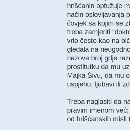
hrišćanin optužuje me
način oslovljavanja 
čovjek sa kojim se zb
treba zamjeriti “dokto
vrlo često kao na bić
gledala na neugodnog
nazove broj gdje raz
prostitutku da mu uz
Majka Šivu, da mu on
uspjehu, ljubavi ili zd
Treba naglasiti da n
pravim imenom već; 
od hrišćanskih misli 