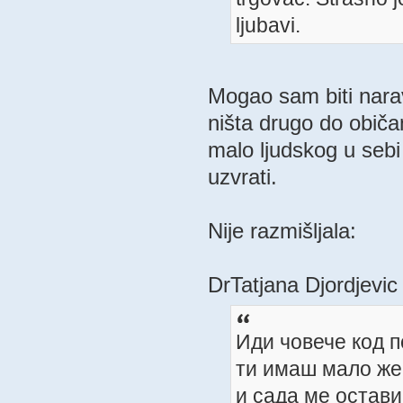
ljubavi.
Mogao sam biti naravn
ništa drugo do običa
malo ljudskog u sebi 
uzvrati.
Nije razmišljala:
DrTatjana Djordjevic
Иди човече код п
ти имаш мало жеш
и сада ме остав