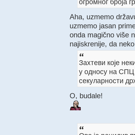
огромног броја г
Aha, uzmemo državu 
uzmemo jasan primer 
onda magično više ni
najiskrenije, da neko
Захтеви које нек
у односу на СПЦ 
секуларности држ
O, budale!