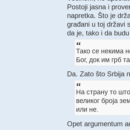
Postoji jasna i prover
napretka. Što je držav
građani u toj državi 
da je, tako i da budu
Тако се некима н
Бог, док им грб 
Da. Zato što Srbija n
На страну то шт
великог броја зе
или не.
Opet argumentum ad