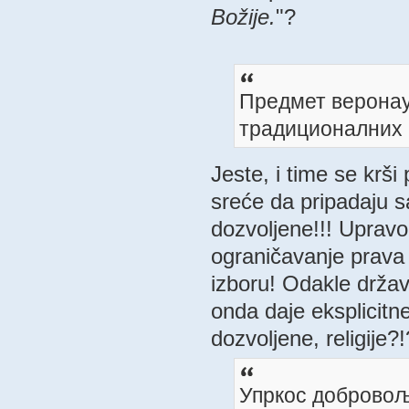
Božije.
"?
Предмет веронау
традиционалних 
Jeste, i time se krši 
sreće da pripadaju s
dozvoljene!!! Upravo 
ograničavanje prava s
izboru! Odakle državi
onda daje eksplicitne
dozvoljene, religije?!
Упркос добровољ