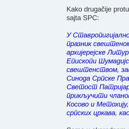
Kako drugačije prot
sajta SPC:
У Ставропигијално
празник свештеном
архијерејске Литур
Епископи Шумадијс
свештенством, зап
Синода Српске Пра
Светост Патријарх 
прикључити чланов
Косово и Метохију,
српских цркава, као