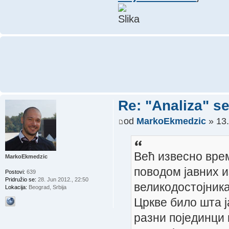
Re: "Analiza" s
od
MarkoEkmedzic
» 13.
Већ извесно вре
MarkoEkmedzic
поводом јавних и
Postovi:
639
Pridružio se:
28. Jun 2012., 22:50
великодостојник
Lokacija:
Beograd, Srbija
Цркве било шта ј
разни појединци 