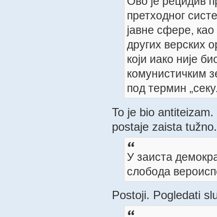
Ово је рецидив п
претходног сист
јавне сфере, као
других верских о
који иако није б
комунистичким з
под термин „секу
To je bio antiteizam.
postaje zaista tužno.
У заиста демокра
слобода вероисп
Postoji. Pogledati sl