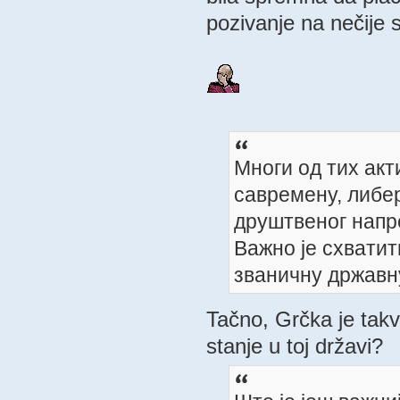
pozivanje na nečije
Многи од тих акт
савремену, либер
друштвеног напр
Важно је схватит
званичну државну
Tačno, Grčka je takv
stanje u toj državi?