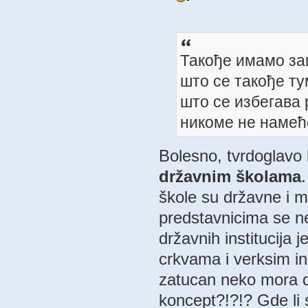
Такође имамо за
што се такође ту
што се избегава 
никоме не намећ
Bolesno, tvrdoglavo 
državnim školama
.
škole su državne i mo
predstavnicima se ne
državnih institucija j
crkvama i verksim in
zatucan neko mora d
koncept?!?!? Gde li 