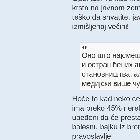
krsta na javnom zeml
teško da shvatite, j
izmišljenoj većini!
Оно што најсмеш
и острашћених а
становништва, ал
медијски више чу
Hoće to kad neko ceo
ima preko 45% nereli
ubeđeni da će presta
bolesnu bajku iz br
pravoslavlje.