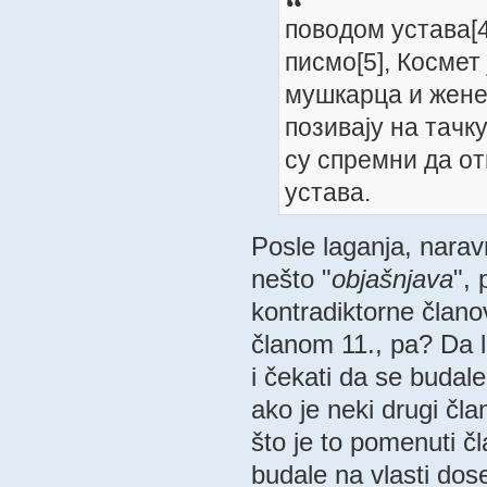
поводом устава[4
писмо[5], Космет 
мушкарца и жене[
позивају на тачк
су спремни да от
устава.
Posle laganja, narav
nešto "
objašnjava
",
kontradiktorne članov
članom 11., pa? Da li
i čekati da se budale
ako je neki drugi čl
što je to pomenuti čl
budale na vlasti dos