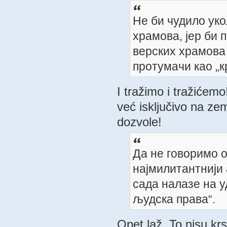
Не би чудило ук
храмова, јер би 
верских храмова 
протумачи као „
I tražimo i tražiće
već isključivo na zem
dozvole!
Да не говоримо о
најмилитантнији 
сада налазе на у
људска права“.
Opet laž. To nisu kr