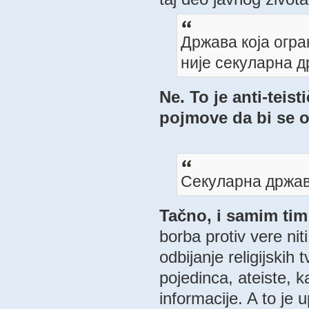
Држава која огр
није секуларна д
Ne. To je anti-teis
pojmove da bi se on
Секуларна држав
Tačno, i samim tim 
borba protiv vere niti
odbijanje religijskih 
pojedinca, ateiste, k
informacije. A to je