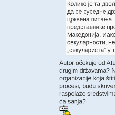
Колико је та дво
да се суседне др
црквена питања,
представнике пр
Македонија. Иако
секуларности, не
„секулариста“ у 
Autor očekuje od At
drugim državama? Na
organizacije koja šti
procesi, budu skrive
raspolaže sredstvi
da sanja?