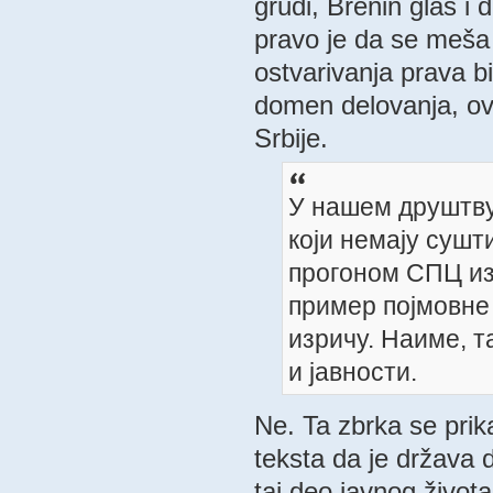
grudi, Brenin glas i 
pravo je da se meša u
ostvarivanja prava bil
domen delovanja, ov
Srbije.
У нашем друштву
који немају сушт
прогоном СПЦ из 
пример појмовне 
изричу. Наиме, т
и јавности.
Ne. Ta zbrka se prik
teksta da je država 
taj deo javnog života