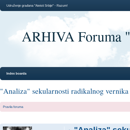
Udruženje građana "Ateisti Srbije" - Razum!
ARHIVA Foruma "At
Index boarda
"Analiza" sekularnosti radikalnog vernika
Pravila foruma
"Analiza" seku