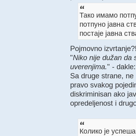
Тако имамо потпу
потпуно јавна ст
постаје јавна ств
Pojmovno izvrtanje?!
"
Niko nije dužan da 
uverenjima.
" - dakle
Sa druge strane, ne 
pravo svakog pojedi
diskriminisan ako jav
opredeljenost i drugo
Колико је успеша