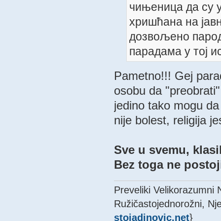
чињеница да су 
хришћана на јавн
дозвољено парод
парадама у тој и
Pametno!!! Gej para
osobu da "preobrati"
jedino tako mogu da
nije bolest, religija je
Sve u svemu, klasik
Bez toga ne postoj
Preveliki Velikorazumni
Ružičastojednorožni, Nje
stojadinovic.net
}