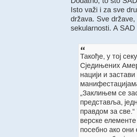
Dodatno, to što SA
Isto važi i za sve dr
država. Sve države, m
sekularnosti. A SAD 
Такође, у тој се
Сједињених Амери
нацији и застави
манифестацијама
„Заклињем се за
представља, једн
правдом за све.“
верске елементе
посебно ако они