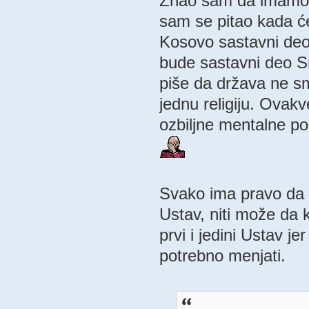
Znao sam da imamo 
sam se pitao kada će
Kosovo sastavni deo
bude sastavni deo Sr
piše da država ne s
jednu religiju. Ovak
ozbiljne mentalne p
Svako ima pravo da s
Ustav, niti može da k
prvi i jedini Ustav j
potrebno menjati.