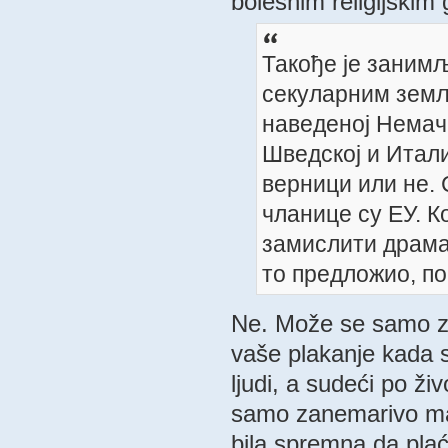
bolesnim religijskim
Такође је занимљ
секуларним земља
наведеној Немачко
Шведској и Итали
верници или не. 
чланице су ЕУ. К
замислити драмат
то предложио, по
Ne. Može se samo zami
vaše plakanje kada s
ljudi, a sudeći po ži
samo zanemarivo ma
bila spremna da plać