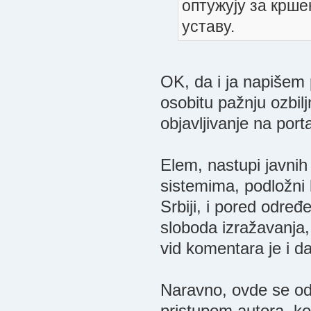
оптужују за крше
уставу.
OK, da i ja napišem 
osobitu pažnju ozbilj
objavljivanje na port
Elem, nastupi javnih 
sistemima, podložni 
Srbiji, i pored odre
sloboda izražavanja, 
vid komentara je i da
Naravno, ovde se od
pristupom autora, ko