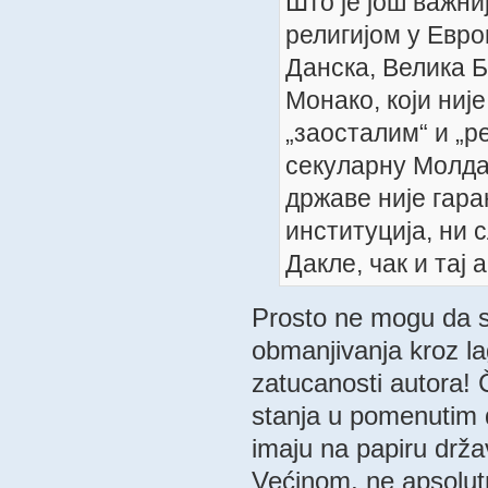
Што је још важни
религијом у Евро
Данска, Велика Б
Монако, који ниј
„заосталим“ и „
секуларну Молдав
државе није гара
институција, ни 
Дакле, чак и тај 
Prosto ne mogu da 
obmanjivanja kroz lag
zatucanosti autora! 
stanja u pomenutim d
imaju na papiru držav
Većinom, ne apsolutn