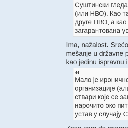
Суштински гледа
(или НВО). Као т
друге НВО, а као
загарантована у
Ima, nažalost. Srećo
mešanje u državne p
kao jedinu ispravnu i
Мало је иронично
организације (ал
ствари које се з
нарочито око пит
устав у случају 