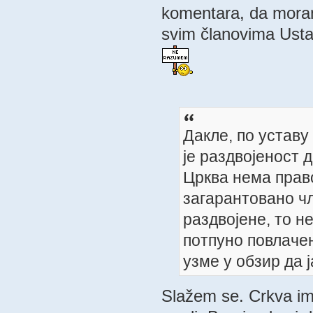
komentara, da mora
svim članovima Ustav
Дакле, по уставу
је раздвојеност 
Црква нема право
загарантовано чл
раздвојене, то н
потпуно повлачењ
узме у обзир да 
Slažem se. Crkva im