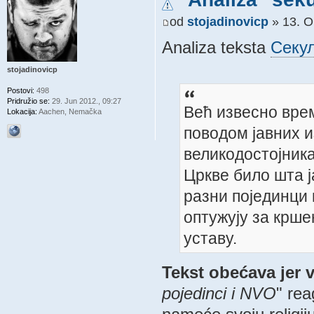
od
stojadinovicp
» 13. O
Analiza teksta
Секу
stojadinovicp
Postovi:
498
Pridružio se:
29. Jun 2012., 09:27
Већ извесно вре
Lokacija:
Aachen, Nemačka
поводом јавних и
великодостојник
Цркве било шта ј
разни појединци 
оптужују за крше
уставу.
Tekst obećava jer v
pojedinci i NVO
" re