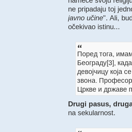
nameće svoju religij
ne pripadaju toj jedn
javno učine
". Ali, b
očekivao istinu...
Поред тога, имам
Београду[3], кад
девојчицу која с
звона. Професор 
Цркве и државе п
Drugi pasus, druga
na sekularnost.