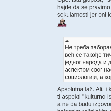
hajde da se pravimo 
sekularnosti jer oni 
Не треба забора
већ се такође ти
једног народа и 
аспектом свог на
социологији, а 
Apsolutna laž. Ali, i
ti aspekti "kulturno
a ne da budu izgovor