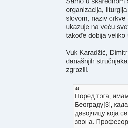
Samo u skarednom skr
organizacija, liturgij
slovom, naziv crkve s
ukazuje na veću svetos
takođe dobija veliko
Vuk Karadžić, Dimitri
današnjih stručnjaka 
zgrozili.
Поред тога, имам
Београду[3], кад
девојчицу која с
звона. Професор 