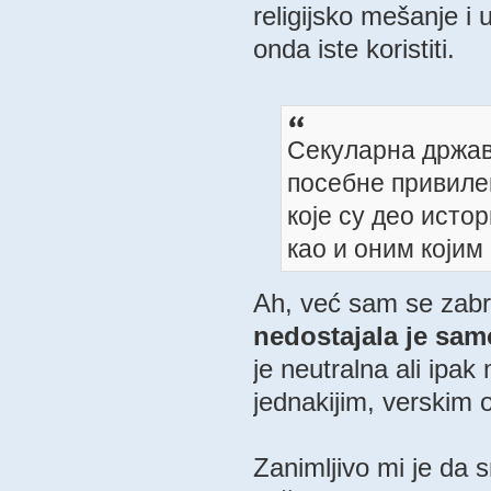
religijsko mešanje i 
onda iste koristiti.
Секуларна држав
посебне привиле
које су део исто
као и оним којим
Ah, već sam se zab
nedostajala je sam
je neutralna ali ipa
jednakijim, verskim o
Zanimljivo mi je da