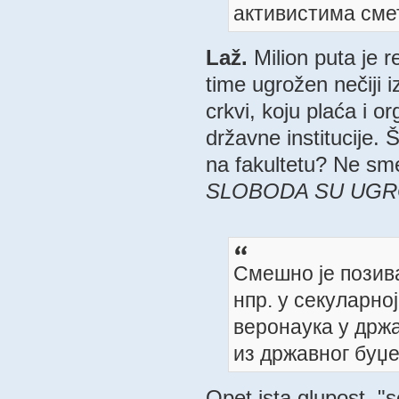
активистима смет
Laž.
Milion puta je 
time ugrožen nečiji 
crkvi, koju plaća i 
državne institucije.
na fakultetu? Ne sm
SLOBODA SU UGRO
Смешно је позива
нпр. у секуларно
веронаука у држ
из државног буџе
Opet ista glupost, "