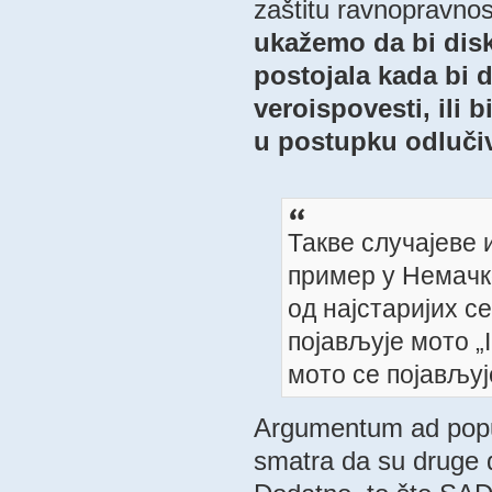
zaštitu ravnopravnost
ukažemo da bi disk
postojala kada bi 
veroispovesti, ili 
u postupku odlučiv
Такве случајеве 
пример у Немачк
од најстаријих с
појављује мото „I
мото се појављуј
Argumentum ad popu
smatra da su druge d