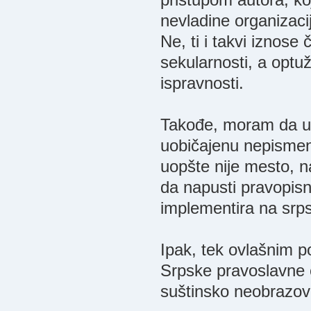
nevladine organizacij
Ne, ti i takvi iznose
sekularnosti, a optu
ispravnosti.
Takođe, moram da uk
uobičajenu nepismeno
uopšte nije mesto, n
da napusti pravopisn
implementira na srpsk
Ipak, tek ovlašnim p
Srpske pravoslavne 
suštinsko neobrazov