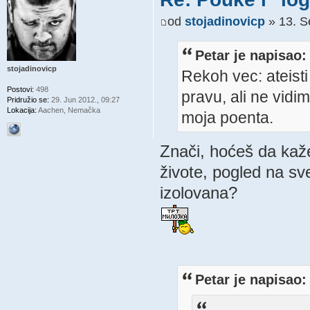
od
stojadinovicp
» 13. S
Petar je napisao:
stojadinovicp
Rekoh vec: ateisti 
Postovi:
498
pravu, ali ne vidim
Pridružio se:
29. Jun 2012., 09:27
Lokacija:
Aachen, Nemačka
moja poenta.
Znači, hoćeš da kaže
živote, pogled na sv
izolovana?
Petar je napisao: