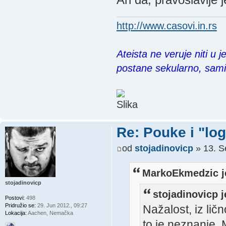
http://www.casovi.in.rs
Ateista ne veruje niti u 
postane sekularno, sam
Re: Pouke i "log
od
stojadinovicp
» 13. S
MarkoEkmedzic j
stojadinovicp
stojadinovicp j
Postovi:
498
Pridružio se:
29. Jun 2012., 09:27
Nažalost, iz lič
Lokacija:
Aachen, Nemačka
to je neznanje. 