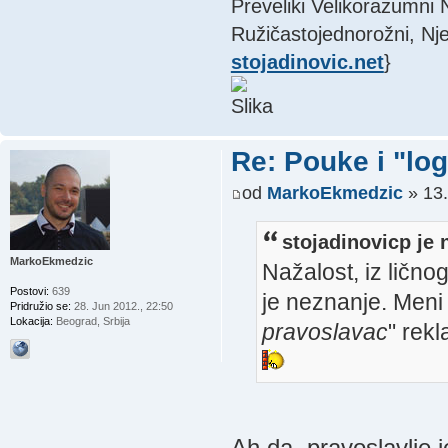
Preveliki Velikorazumni
Ružičastojednorožni, Nje
stojadinovic.net
}
Re: Pouke i "log
od
MarkoEkmedzic
» 13.
stojadinovicp je 
MarkoEkmedzic
Nažalost, iz lično
Postovi:
639
je neznanje. Meni 
Pridružio se:
28. Jun 2012., 22:50
Lokacija:
Beograd, Srbija
pravoslavac
" rekl
Ah da, pravoslavlje j