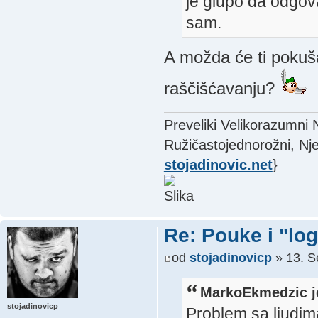
je glupo da odgov
sam.
A možda će ti pokuša
raščišćavanju?
Preveliki Velikorazumni
Ružičastojednorožni, Nje
stojadinovic.net
}
Re: Pouke i "log
od
stojadinovicp
» 13. S
MarkoEkmedzic j
stojadinovicp
Problem sa ljudima