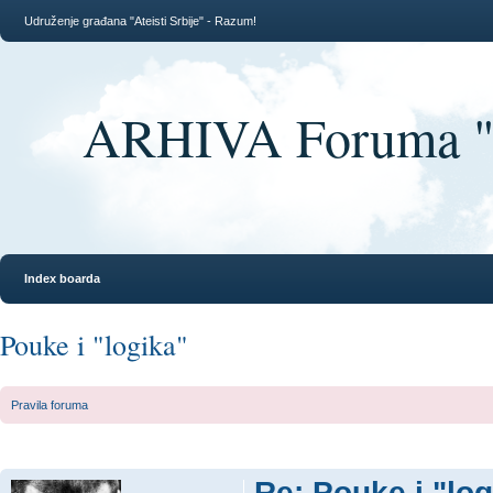
Udruženje građana "Ateisti Srbije" - Razum!
ARHIVA Foruma "At
Index boarda
Pouke i "logika"
Pravila foruma
Re: Pouke i "log