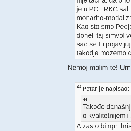
nije tacna: da ono
je u PC i RKC sabo
monarho-modaliz
Kao sto smo Pedja, 
doneli taj simvol
sad se tu pojavlj
takodje mozemo d
Nemoj molim te! Umor
Petar je napisao:
Takođe današnja 
o kvalitetnijem 
A zasto bi npr. hr