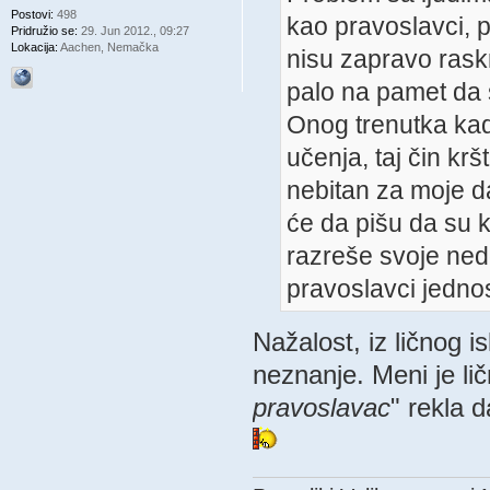
Postovi:
498
kao pravoslavci, p
Pridružio se:
29. Jun 2012., 09:27
Lokacija:
Aachen, Nemačka
nisu zapravo raskr
palo na pamet da 
Onog trenutka kad
učenja, taj čin kr
nebitan za moje dal
će da pišu da su 
razreše svoje nedo
pravoslavci jedno
Nažalost, iz ličnog i
neznanje. Meni je li
pravoslavac
" rekla d