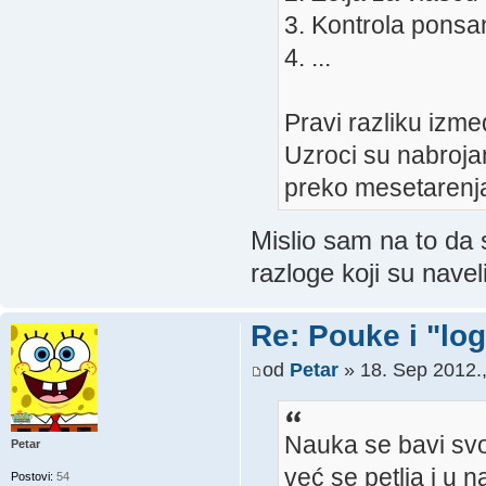
3. Kontrola ponsa
4. ...
Pravi razliku izme
Uzroci su nabrojan
preko mesetarenja
Mislio sam na to da
razloge koji su navel
Re: Pouke i "log
od
Petar
» 18. Sep 2012.,
Nauka se bavi svoj
Petar
već se petlja i u 
Postovi:
54