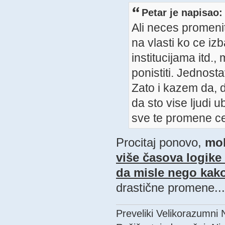
Petar je napisao:
Ali neces promenit
na vlasti ko ce iz
institucijama itd.
ponistiti. Jednos
Zato i kazem da, 
da sto vise ljudi 
sve te promene ce 
Procitaj ponovo,
mol
više časova logike i
da misle nego kak
drastične promene... 
Preveliki Velikorazumni