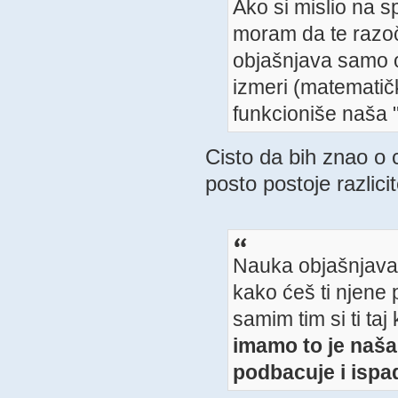
Ako si mislio na sp
moram da te razoč
objašnjava samo 
izmeri (matematič
funkcioniše naša 
Cisto da bih znao o 
posto postoje razlicit
Nauka objašnjava k
kako ćeš ti njene 
samim tim si ti ta
imamo to je naša
podbacuje i ispad