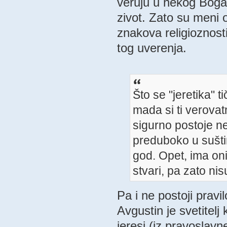
veruju u nekog Boga, 
zivot. Zato su meni 
znakova religioznos
tog uverenja.
Što se "jeretika" t
mada si ti verova
sigurno postoje ne
preduboko u suštin
god. Opet, ima oni
stvari, pa zato nis
Pa i ne postoji pravi
Avgustin je svetitelj
jeresi (iz pravoslav