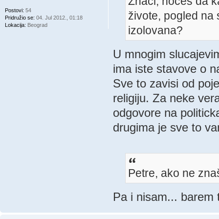
Znači, hoćeš da k
Postovi:
54
živote, pogled na 
Pridružio se:
04. Jul 2012., 01:18
Lokacija:
Beograd
izolovana?
U mnogim slucajevim
ima iste stavove o nau
Sve to zavisi od poje
religiju. Za neke ve
odgovore na politicka 
drugima je sve to van 
Petre, ako ne znaš
Pa i nisam... barem 