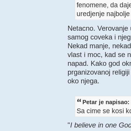
fenomene, da daje 
uredjenje najbolje 
Netacno. Verovanje u
samog coveka i njego
Nekad manje, nekad v
vlast i moc, kad se ne
napad. Kako god okre
prganizovanoj religij
oko njega.
Petar je napisao:
Sa cime se kosi k
"
I believe in one Go