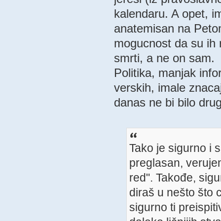
kalendaru. A opet, im
anatemisan na Petom 
mogucnost da su ih r
smrti, a ne on sam.
Politika, manjak info
verskih, imale znacaj
danas ne bi bilo drug
Tako je sigurno i s
preglasan, verujem d
red". Takođe, sigu
diraš u nešto što 
sigurno ti preispi