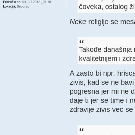
Pridružio se:
04. Jul 2012., 01:18
čoveka, ostalog ži
Lokacija:
Beograd
Neke
religije se me
Takođe današnja me
kvalitetnijem i zd
A zasto bi npr. hrisc
zivis, kad se ne bavi
pogresna jer mi ne 
daje ti jer se time i 
zdravije zivis vec s