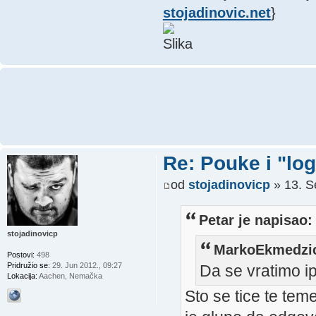
stojadinovic.net
}
Re: Pouke i "log
od
stojadinovicp
» 13. S
Petar je napisao:
stojadinovicp
MarkoEkmedzic
Postovi:
498
Pridružio se:
29. Jun 2012., 09:27
Da se vratimo i
Lokacija:
Aachen, Nemačka
Sto se tice te te