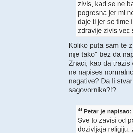
zivis, kad se ne ba
pogresna jer mi n
daje ti jer se time
zdravije zivis vec
Koliko puta sam te z
nije tako" bez da n
Znaci, kao da trazi
ne napises normalno
negative? Da li stva
sagovornika?!?
Petar je napisao:
Sve to zavisi od p
dozivljaja religij