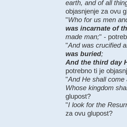
earth, and of all thin
objasnjenje za ovu g
"
Who for us men and
was incarnate of th
made man;
" - potre
"
And was crucified a
was buried
;
And the third day 
potrebno ti je objas
"
And He shall come a
Whose kingdom shal
glupost?
"
I look for the Resur
za ovu glupost?