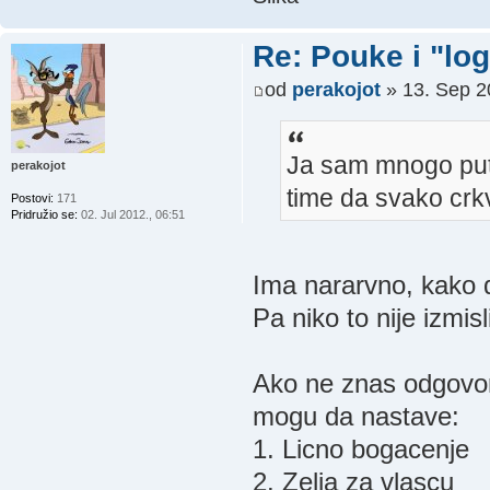
Re: Pouke i "log
od
perakojot
» 13. Sep 2
Ja sam mnogo puta
perakojot
time da svako crk
Postovi:
171
Pridružio se:
02. Jul 2012., 06:51
Ima nararvno, kako 
Pa niko to nije izmi
Ako ne znas odgovor n
mogu da nastave:
1. Licno bogacenje
2. Zelja za vlascu