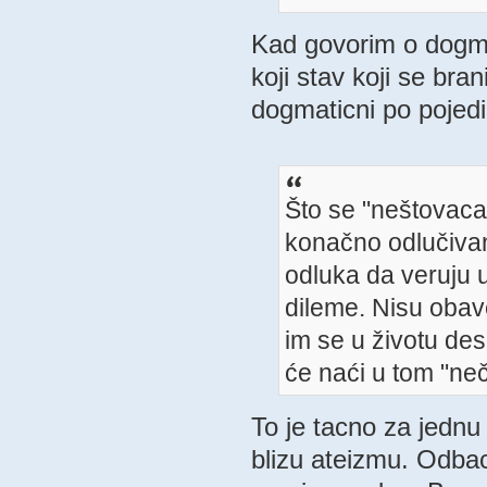
Kad govorim o dogma
koji stav koji se bra
dogmaticni po pojedi
Što se "neštovaca"
konačno odlučivanj
odluka da veruju u
dileme. Nisu obav
im se u životu des
će naći u tom "ne
To je tacno za jednu
blizu ateizmu. Odbac