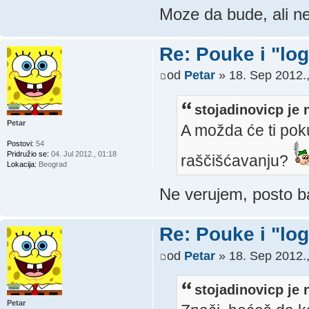
Moze da bude, ali ne
Re: Pouke i "log
od
Petar
» 18. Sep 2012.,
stojadinovicp je 
Petar
A možda će ti pok
Postovi:
54
Pridružio se:
04. Jul 2012., 01:18
raščišćavanju?
Lokacija:
Beograd
Ne verujem, posto b
Re: Pouke i "log
od
Petar
» 18. Sep 2012.,
stojadinovicp je 
Petar