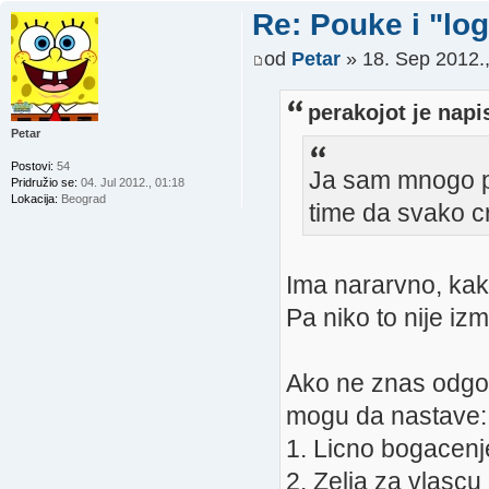
Re: Pouke i "log
od
Petar
» 18. Sep 2012.,
perakojot je napi
Petar
Postovi:
54
Ja sam mnogo pu
Pridružio se:
04. Jul 2012., 01:18
Lokacija:
Beograd
time da svako c
Ima nararvno, kak
Pa niko to nije iz
Ako ne znas odgovo
mogu da nastave:
1. Licno bogacenj
2. Zelja za vlascu