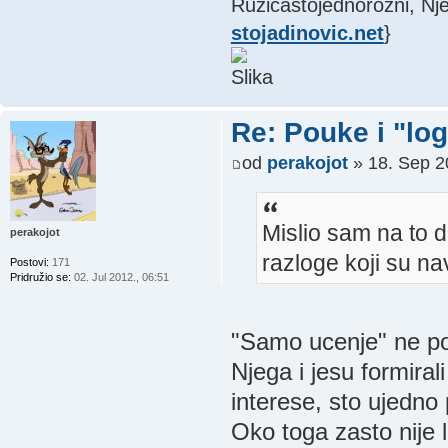
Ružičastojednorožni, Nje
stojadinovic.net
}
Re: Pouke i "log
od
perakojot
» 18. Sep 2
Mislio sam na to 
perakojot
razloge koji su na
Postovi:
171
Pridružio se:
02. Jul 2012., 06:51
"Samo ucenje" ne pos
Njega i jesu formirali
interese, sto ujedno 
Oko toga zasto nije 