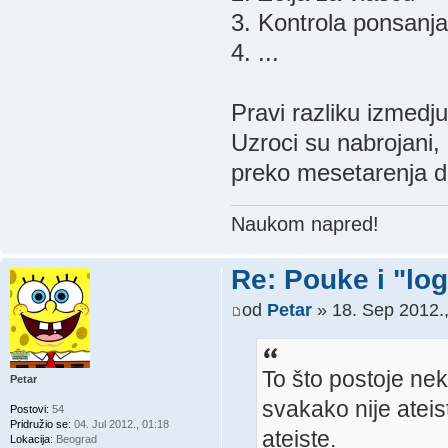
3. Kontrola ponsanja
4. ...
Pravi razliku izmedju
Uzroci su nabrojani,
preko mesetarenja do
Naukom napred!
Re: Pouke i "log
od
Petar
» 18. Sep 2012.,
To što postoje neki
Petar
svakako nije ateis
Postovi:
54
Pridružio se:
04. Jul 2012., 01:18
ateiste.
Lokacija:
Beograd