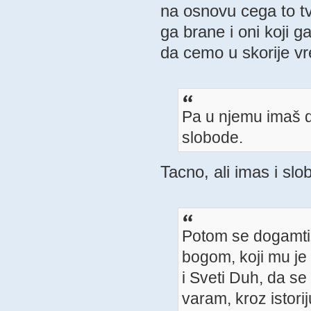
na osnovu cega to tvr
ga brane i oni koji g
da cemo u skorije v
Pa u njemu imaš 
slobode.
Tacno, ali imas i sl
Potom se dogamtiz
bogom, koji mu je 
i Sveti Duh, da se
varam, kroz istori