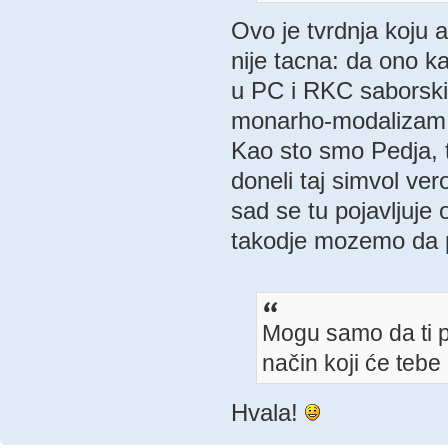
Ovo je tvrdnja koju a
nije tacna: da ono ka
u PC i RKC saborski 
monarho-modalizam
Kao sto smo Pedja, ti
doneli taj simvol ve
sad se tu pojavljuje
takodje mozemo da 
Mogu samo da ti 
način koji će tebe 
Hvala!