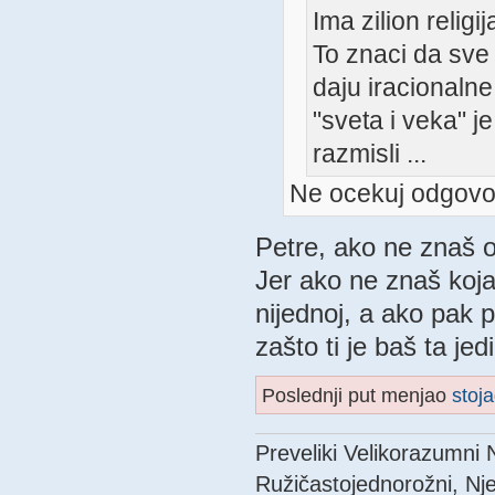
Ima zilion religi
To znaci da sve 
daju iracionalne
"sveta i veka" je 
razmisli ...
Ne ocekuj odgovo
Petre, ako ne znaš o
Jer ako ne znaš koja 
nijednoj, a ako pak p
zašto ti je baš ta jed
Poslednji put menjao
stoj
Preveliki Velikorazumni
Ružičastojednorožni, Nje