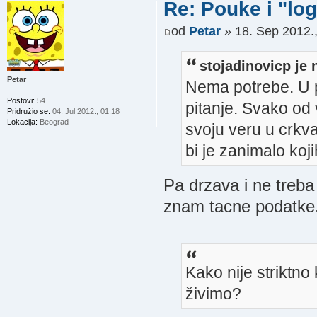
Re: Pouke i "log
od
Petar
» 18. Sep 2012.,
stojadinovicp je 
Petar
Nema potrebe. U p
Postovi:
54
pitanje. Svako od 
Pridružio se:
04. Jul 2012., 01:18
Lokacija:
Beograd
svoju veru u crkv
bi je zanimalo koji
Pa drzava i ne treba
znam tacne podatke
Kako nije striktn
živimo?