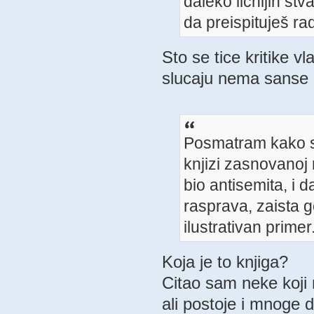
daleko ličnijih st
da preispituješ ra
Sto se tice kritike v
slucaju nema sanse 
Posmatram kako se
knjizi zasnovanoj 
bio antisemita, i d
rasprava, zaista g
ilustrativan primer
Koja je to knjiga?
Citao sam neke koji 
ali postoje i mnoge