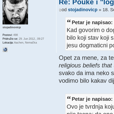
Re: Pouke i "log
od
stojadinovicp
» 18. S
Petar je napisao:
stojadinovicp
Kad govorim o do
Postovi:
498
bilo koji stav koji
Pridružio se:
29. Jun 2012., 09:27
Lokacija:
Aachen, Nemačka
jesu dogmaticni po
Opet za mene, za te
religious beliefs tha
svako da ima neko s
vodimo bilo kakav di
Petar je napisao:
Ovo je tvrdnja koju