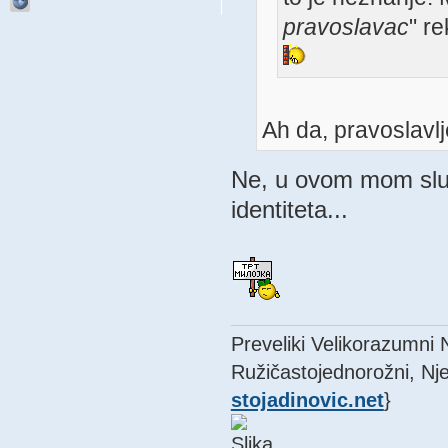
pravoslavac
" re
Ah da, pravoslavlje
Ne, u ovom mom sluč
identiteta...
Preveliki Velikorazumni
Ružičastojednorožni, Nje
stojadinovic.net
}