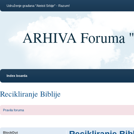
Udruženje građana "Ateisti Srbije" - Razum!
ARHIVA Foruma "At
Index boarda
Recikliranje Biblije
Pravila foruma
Recikliranje Bibl
BlockOut