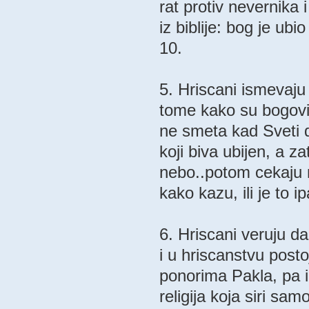
rat protiv nevernika 
iz biblije: bog je ubi
10.
5. Hriscani ismevaju
tome kako su bogovi 
ne smeta kad Sveti d
koji biva ubijen, a 
nebo..potom cekaju 
kako kazu, ili je to 
6. Hriscani veruju da
i u hriscanstvu posto
ponorima Pakla, pa i
religija koja siri sam