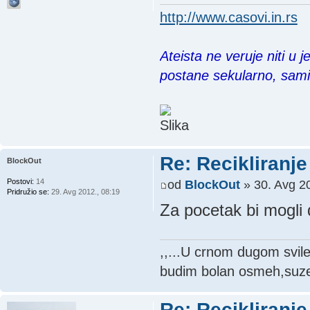
http://www.casovi.in.rs
Ateista ne veruje niti u 
postane sekularno, sam
Re: Recikliranje 
BlockOut
Postovi:
14
od
BlockOut
» 30. Avg 20
Pridružio se:
29. Avg 2012., 08:19
Za pocetak bi mogli d
,,...U crnom dugom svil
budim bolan osmeh,suze 
Re: Recikliranje 