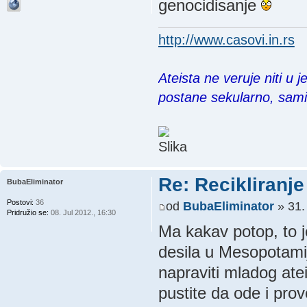
genocidisanje
http://www.casovi.in.rs
Ateista ne veruje niti u 
postane sekularno, sam
Re: Recikliranje 
BubaEliminator
Postovi:
36
od
BubaEliminator
» 31.
Pridružio se:
08. Jul 2012., 16:30
Ma kakav potop, to j
desila u Mesopotamij
napraviti mladog ate
pustite da ode i prov