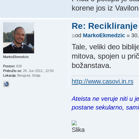
korene jos iz Vavilon
Re: Recikliranje 
od
MarkoEkmedzic
» 30.
Tale, veliki deo bibli
mitova, spojen u pri
MarkoEkmedzic
božanstava.
Postovi:
639
Pridružio se:
28. Jun 2012., 22:50
Lokacija:
Beograd, Srbija
http://www.casovi.in.rs
Ateista ne veruje niti u 
postane sekularno, sam