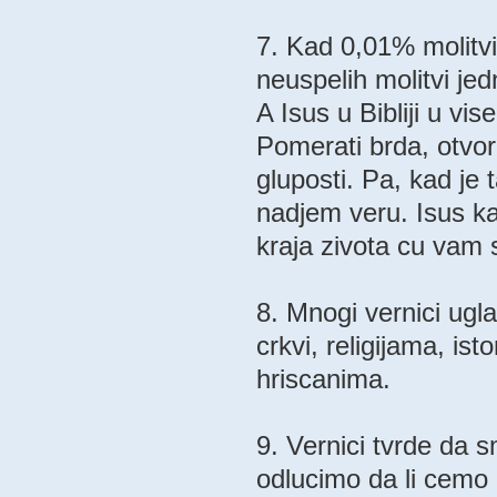
7. Kad 0,01% molitvi
neuspelih molitvi jed
A Isus u Bibliji u v
Pomerati brda, otvori
gluposti. Pa, kad je 
nadjem veru. Isus k
kraja zivota cu vam s
8. Mnogi vernici ugl
crkvi, religijama, ist
hriscanima.
9. Vernici tvrde da 
odlucimo da li cemo 