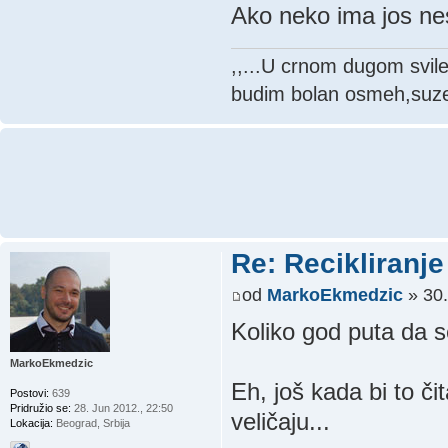
Ako neko ima jos nes
,,...U crnom dugom svil
budim bolan osmeh,suze 
Re: Recikliranje 
od
MarkoEkmedzic
» 30.
Koliko god puta da s
MarkoEkmedzic
Eh, još kada bi to čit
Postovi:
639
Pridružio se:
28. Jun 2012., 22:50
veličaju...
Lokacija:
Beograd, Srbija