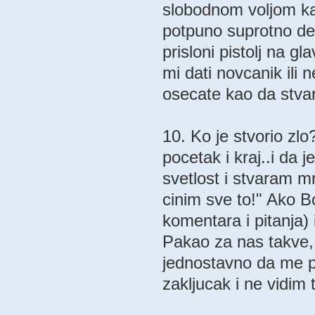
slobodnom voljom ka
potpuno suprotno def
prisloni pistolj na g
mi dati novcanik ili n
osecate kao da stvar
10. Ko je stvorio zl
pocetak i kraj..i da j
svetlost i stvaram 
cinim sve to!" Ako 
komentara i pitanja) 
Pakao za nas takve, 
jednostavno da me po
zakljucak i ne vidim 