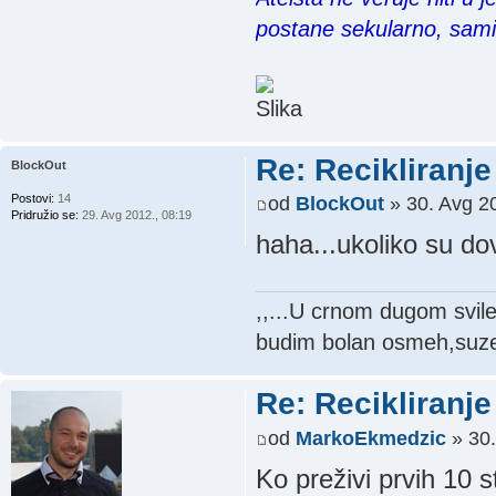
postane sekularno, sam
Re: Recikliranje 
BlockOut
Postovi:
14
od
BlockOut
» 30. Avg 20
Pridružio se:
29. Avg 2012., 08:19
haha...ukoliko su do
,,...U crnom dugom svil
budim bolan osmeh,suze 
Re: Recikliranje 
od
MarkoEkmedzic
» 30.
Ko preživi prvih 10 