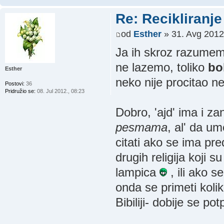
Re: Recikliranje 
od
Esther
» 31. Avg 2012
Ja ih skroz razumem s
ne lazemo, toliko
bo
Esther
neko nije procitao ne
Postovi:
36
Pridružio se:
08. Jul 2012., 08:23
Dobro, 'ajd' ima i za
pesmama
, al' da um
citati ako se ima pr
drugih religija koji s
lampica
, ili ako 
onda se primeti koliko
Bibiliji- dobije se p