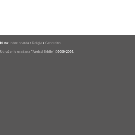
Idi na:
Index boarda
›
Religija
›
Generalno
Udruženje građana "Ateisti Srbije"
©2009-
2026
.