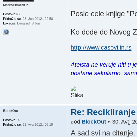
MarkoEkmedzic
Posle cele knjige "Po
Postovi:
639
Pridružio se:
28. Jun 2012., 22:50
Lokacija:
Beograd, Srbija
Ko dođe do Novog Z
http://www.casovi.in.rs
Ateista ne veruje niti u 
postane sekularno, sam
Re: Recikliranje 
BlockOut
Postovi:
14
od
BlockOut
» 30. Avg 20
Pridružio se:
29. Avg 2012., 08:19
A sad svi na citanje