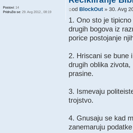
Postovi:
14
od
BlockOut
» 30. Avg 20
Pridružio se:
29. Avg 2012., 08:19
1. Ono sto je tipicno
drugih bogova iz raz
porice postojanje nj
2. Hriscani se bune i
drugih oblika zivota, 
prasine.
3. Ismevaju politeis
trojstvo.
4. Gnusaju se kad mu
zanemaruju podatke i