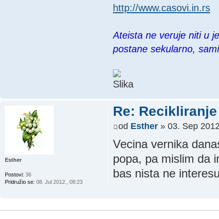
http://www.casovi.in.rs
Ateista ne veruje niti u 
postane sekularno, sam
Re: Recikliranje 
od
Esther
» 03. Sep 2012
Vecina vernika danas
popa, pa mislim da i
Esther
bas nista ne interesu
Postovi:
36
Pridružio se:
08. Jul 2012., 08:23