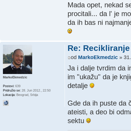
Mada opet, nekad se z
procitali... da l' j
da ih bas ni najmanj
Re: Recikliranje 
od
MarkoEkmedzic
» 31.
Ja i dalje tvrdim da
im "ukažu" da je knji
MarkoEkmedzic
detalje
Postovi:
639
Pridružio se:
28. Jun 2012., 22:50
Lokacija:
Beograd, Srbija
Gde da ih puste da č
ateisti, a deo bi od
sektu