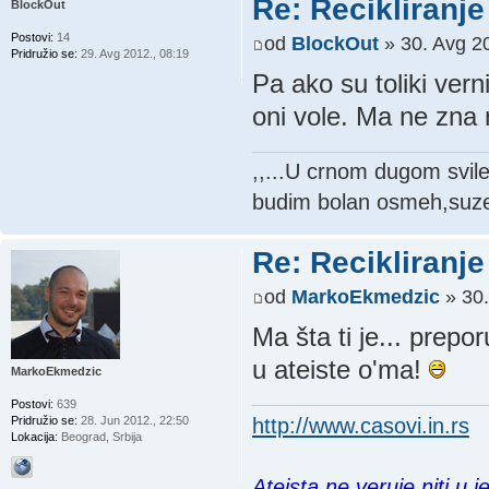
Re: Recikliranje 
BlockOut
Postovi:
14
od
BlockOut
» 30. Avg 20
Pridružio se:
29. Avg 2012., 08:19
Pa ako su toliki vern
oni vole. Ma ne zna 
,,...U crnom dugom svil
budim bolan osmeh,suze 
Re: Recikliranje 
od
MarkoEkmedzic
» 30.
Ma šta ti je... prepo
u ateiste o'ma!
MarkoEkmedzic
Postovi:
639
http://www.casovi.in.rs
Pridružio se:
28. Jun 2012., 22:50
Lokacija:
Beograd, Srbija
Ateista ne veruje niti u 