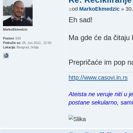
od
MarkoEkmedzic
» 30.
Eh sad!
MarkoEkmedzic
Ma gde će da čitaju 
Postovi:
639
Pridružio se:
28. Jun 2012., 22:50
Lokacija:
Beograd, Srbija
Prepričaće im pop na
http://www.casovi.in.rs
Ateista ne veruje niti u 
postane sekularno, sam