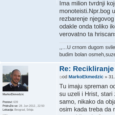
Ima milion tvrdnji k
monoteisti.Npr.bog u 
rezbarenje njegovog 
odakle onda toliko ik
verovatno ta hriscan
,,...U crnom dugom svil
budim bolan osmeh,suze 
Re: Recikliranje 
od
MarkoEkmedzic
» 31.
Tu imaju spreman od
su uzeli i Hrist, sta
MarkoEkmedzic
samo, nikako da obja
Postovi:
639
Pridružio se:
28. Jun 2012., 22:50
osim kada treba da
Lokacija:
Beograd, Srbija