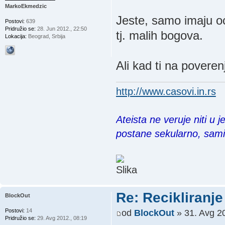
MarkoEkmedzic
Jeste, samo imaju oc
Postovi:
639
Pridružio se:
28. Jun 2012., 22:50
tj. malih bogova.
Lokacija:
Beograd, Srbija
Ali kad ti na povere
http://www.casovi.in.rs
Ateista ne veruje niti u 
postane sekularno, sam
Re: Recikliranje 
BlockOut
Postovi:
14
od
BlockOut
» 31. Avg 20
Pridružio se:
29. Avg 2012., 08:19