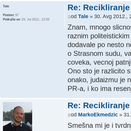
Re: Recikliranje 
Tale
Postovi:
97
od
Tale
» 30. Avg 2012., 
Pridružio se:
03. Jul 2012., 13:20
Znam, mnogo slicnost
raznim politeistickim
dodavale po nesto no
o Strasnom sudu, vas
coveka, vecnoj patnji
Ono sto je razlicito
onako, judaizmu je n
PR-a, i ko ima resen
Re: Recikliranje 
od
MarkoEkmedzic
» 31.
Smešna mi je i tvrdn