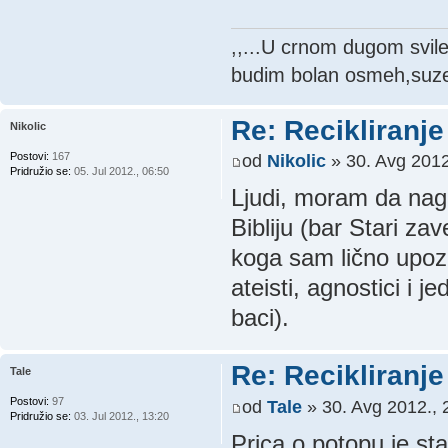
,,...U crnom dugom svil
budim bolan osmeh,suze 
Re: Recikliranje 
Nikolic
Postovi:
167
od
Nikolic
» 30. Avg 2012
Pridružio se:
05. Jul 2012., 06:50
Ljudi, moram da nag
Bibliju (bar Stari zav
koga sam lično upozna
ateisti, agnostici i
baci).
Re: Recikliranje 
Tale
Postovi:
97
od
Tale
» 30. Avg 2012., 
Pridružio se:
03. Jul 2012., 13:20
Prica o potopu je st