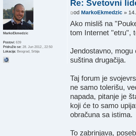
Re: Svetovni lid
od
MarkoEkmedzic
» 14.
Ako misliš na "Pouke
tom Internet "etru", t
MarkoEkmedzic
Postovi:
639
Pridružio se:
28. Jun 2012., 22:50
Jendostavno, mogu da
Lokacija:
Beograd, Srbija
suština drugačija.
Taj forum je svojevr
ne samo tolerišu, već
napada, pitanje je 
koji će to samo upijati
obračuna sa istima.
To zabrinjava, pose