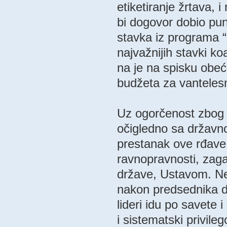
etiketiranje žrtava, 
bi dogovor dobio pun
stavka iz programa “
najvažnijih stavki k
na je na spisku obeća
budžeta za vanteles
Uz ogorčenost zbog k
očigledno sa državno
prestanak ove rđave 
ravnopravnosti, zag
države, Ustavom. Ne
nakon predsednika drž
lideri idu po savete 
i sistematski privile