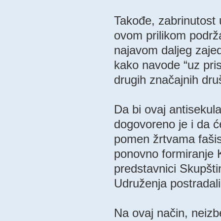
Takođe, zabrinutost uv
ovom prilikom podrža
najavom daljeg zajed
kako navode “uz pris
drugih značajnih druš
Da bi ovaj antisekul
dogovoreno je i da ć
pomen žrtvama fašis
ponovno formiranje K
predstavnici Skupšti
Udruženja postradali
Na ovaj način, neizb