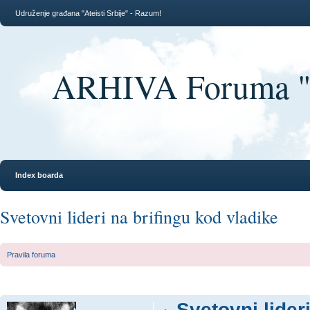
Udruženje građana "Ateisti Srbije" - Razum!
ARHIVA Foruma "At
Index boarda
Svetovni lideri na brifingu kod vladike
Pravila foruma
Svetovni lider