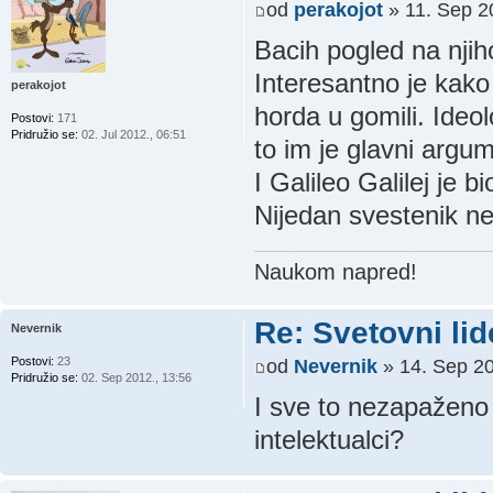
od
perakojot
» 11. Sep 2
Bacih pogled na nji
Interesantno je kak
perakojot
horda u gomili. Ideo
Postovi:
171
Pridružio se:
02. Jul 2012., 06:51
to im je glavni argu
I Galileo Galilej je 
Nijedan svestenik ne
Naukom napred!
Re: Svetovni lid
Nevernik
Postovi:
23
od
Nevernik
» 14. Sep 20
Pridružio se:
02. Sep 2012., 13:56
I sve to nezapaženo 
intelektualci?