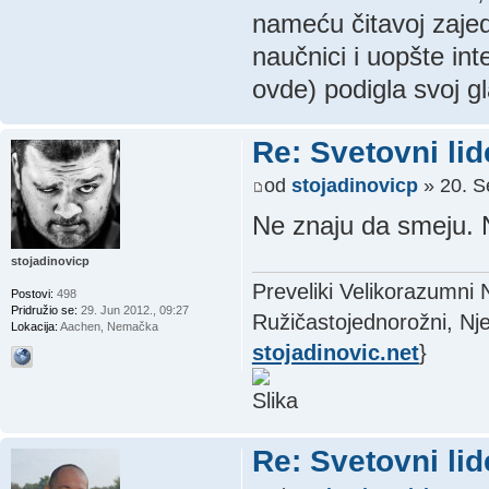
nameću čitavoj zajedn
naučnici i uopšte int
ovde) podigla svoj g
Re: Svetovni lid
od
stojadinovicp
» 20. S
Ne znaju da smeju. N
stojadinovicp
Preveliki Velikorazumni
Postovi:
498
Pridružio se:
29. Jun 2012., 09:27
Ružičastojednorožni, Nje
Lokacija:
Aachen, Nemačka
stojadinovic.net
}
Re: Svetovni lid