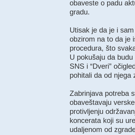
obaveste o padu aktu
gradu.
Utisak je da je i sa
obzirom na to da je is
procedura, što svak
U pokušaju da budu 
SNS i “Dveri” očigled
pohitali da od njega
Zabrinjava potreba sv
obaveštavaju verske 
protivljenju održavan
koncerata koji su ure
udaljenom od zgrade 