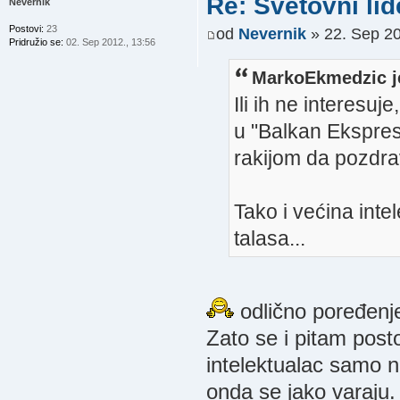
Re: Svetovni lid
Nevernik
Postovi:
23
od
Nevernik
» 22. Sep 20
Pridružio se:
02. Sep 2012., 13:56
MarkoEkmedzic j
Ili ih ne interesuj
u "Balkan Ekspresu
rakijom da pozdra
Tako i većina inte
talasa...
odlično poređenje
Zato se i pitam posto
intelektualac samo n
onda se jako varaju.