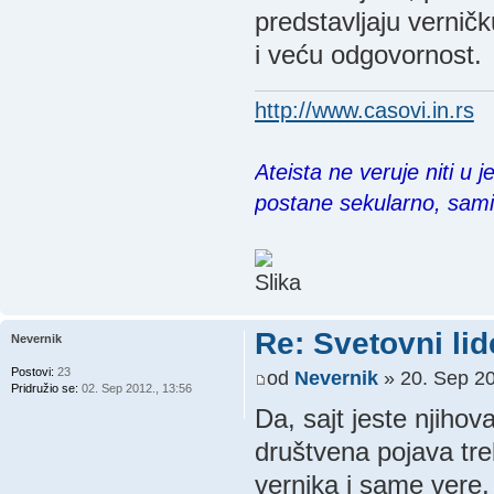
predstavljaju verničk
i veću odgovornost.
http://www.casovi.in.rs
Ateista ne veruje niti u 
postane sekularno, sam
Re: Svetovni lid
Nevernik
Postovi:
23
od
Nevernik
» 20. Sep 20
Pridružio se:
02. Sep 2012., 13:56
Da, sajt jeste njihov
društvena pojava tre
vernika i same vere, 