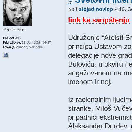
od
stojadinovicp
» 10. S
link ka saopštenju
stojadinovicp
Udruženje “Ateisti Sr
Postovi:
498
Pridružio se:
29. Jun 2012., 09:27
principa Ustavom zag
Lokacija:
Aachen, Nemačka
delegacije nove gra
Buloviću, u okviru n
angažovanom na mes
imenom Irinej.
Iz racionalnim ljudi
stranke, Miloš Vučev
pripadnici ekstremist
Aleksandar Đurđev, 