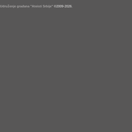
Udruženje građana "Ateisti Srbije"
©2009-
2026
.