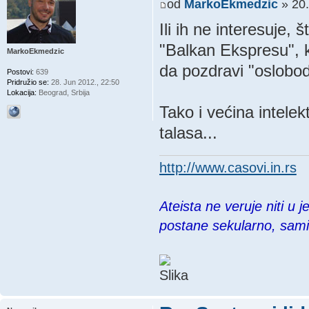
od
MarkoEkmedzic
» 20.
Ili ih ne interesuje, 
"Balkan Ekspresu", k
MarkoEkmedzic
da pozdravi "oslobod
Postovi:
639
Pridružio se:
28. Jun 2012., 22:50
Lokacija:
Beograd, Srbija
Tako i većina intelek
talasa...
http://www.casovi.in.rs
Ateista ne veruje niti u 
postane sekularno, sam