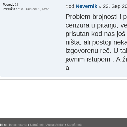
Postovi:
23
od
Nevernik
» 23. Sep 20
Pridružio se:
02. Sep 2012., 13:56
Problem brojnosti i 
cenzura u pitanju, v
prisutan kod nas još
ništa, ali postoji ne
izgovorenu reč. U tak
javnim istupom . A ž
a
Idi na:
Index boarda
›
Udruženje "Ateisti Srbije"
›
Saopštenja