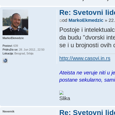
Re: Svetovni lid
od
MarkoEkmedzic
» 22.
Postoje i intelektual
da budu "dvorski inte
MarkoEkmedzic
se i u brojnosti ovih 
Postovi:
639
Pridružio se:
28. Jun 2012., 22:50
Lokacija:
Beograd, Srbija
http://www.casovi.in.rs
Ateista ne veruje niti u 
postane sekularno, sam
Re: Svetovni lid
Nevernik