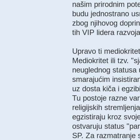
našim prirodnim pot
budu jednostrano usme
zbog njihovog doprin
tih VIP lidera razvoj
Upravo ti mediokrite
Mediokritet ili tzv. "
neuglednog statusa u
smarajućim insistira
uz dosta kiča i egz
Tu postoje razne varij
religijskih stremljen
egzistiraju kroz svo
ostvaruju status "par
SP. Za razmatranje s