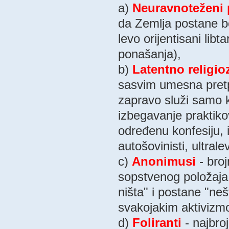
a)
Neuravnoteženi 
da Zemlja postane bo
levo orijentisani lib
ponašanja),
b)
Latentno religio
sasvim umesna pretpo
zapravo služi samo k
izbegavanje praktikov
određenu konfesiju, id
autošovinisti, ultralev
c)
Anonimusi
- bro
sopstvenog položaj
ništa" i postane "ne
svakojakim aktivizmom
d)
Foliranti
- najbroj