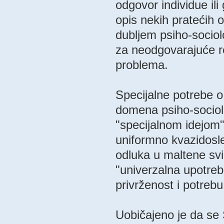
odgovor individue ili
opis nekih pratećih 
dubljem psiho-sociol
za neodgovarajuće r
problema.
Specijalne potrebe o
domena psiho-sociol
"specijalnom idejom" 
uniformno kvazidosle
odluka u maltene sv
"univerzalna upotrebl
privrženost i potrebu
Uobičajeno je da se 