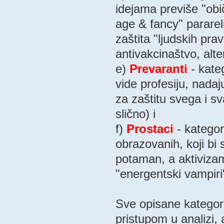
idejama previše "obič
age & fancy" pararel
zaštita "ljudskih pr
antivakcinaštvo, alte
e)
Prevaranti
- kate
vide profesiju, nadaj
za zaštitu svega i s
slično) i
f)
Prostaci
- kategor
obrazovanih, koji bi 
potaman, a aktivizam
"energentski vampiri
Sve opisane kategor
pristupom u analizi,