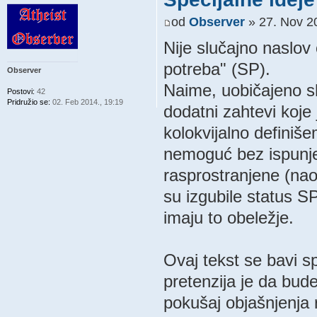
od
Observer
» 27. Nov 20
Nije slučajno naslov
potreba" (SP).
Observer
Naime, uobičajeno sh
Postovi:
42
Pridružio se:
02. Feb 2014., 19:19
dodatni zahtevi koje
kolokvijalno definiše
nemoguć bez ispunje
rasprostranjene (naoč
su izgubile status 
imaju to obeležje.
Ovaj tekst se bavi s
pretenzija je da bude
pokušaj objašnjenja r