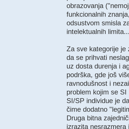
obrazovanja ("nemoj 
funkcionalnih znanja
odsustvom smisla za
intelektualnih limita.
Za sve kategorije je
da se prihvati nesl
uz dosta durenja i a
podrška, gde još više
ravnodušnost i neza
problem kojim se SI 
SI/SP individue je d
čime dodatno "legiti
Druga bitna zajednič
izrazita nesrazmera 