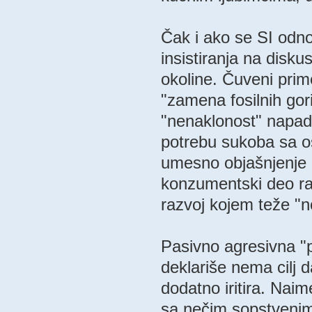
Čak i ako se SI odno
insistiranja na diskus
okoline. Čuveni prime
"zamena fosilnih gori
"nenaklonost" napad
potrebu sukoba sa os
umesno objašnjenje z
konzumentski deo ra
razvoj kojem teže "n
Pasivno agresivna "p
deklariše nema cilj d
dodatno iritira. Naim
sa nečim sopstvenim i