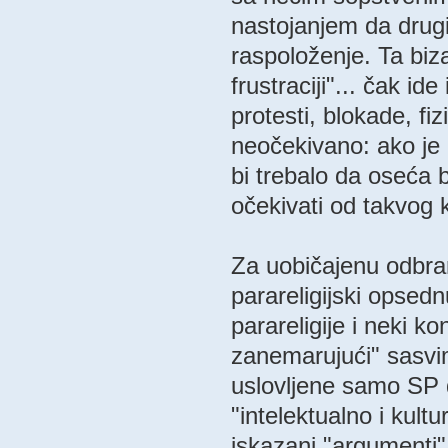
nastojanjem da drugi
raspoloženje. Ta biz
frustraciji"... čak id
protesti, blokade, fi
neočekivano: ako je
bi trebalo da oseća 
očekivati od takvog k
Za uobičajenu odbran
parareligijski opsedn
parareligije i neki k
zanemarujući" sasvim
uslovljene samo SP 
"intelektualno i kult
iskazani "argumenti