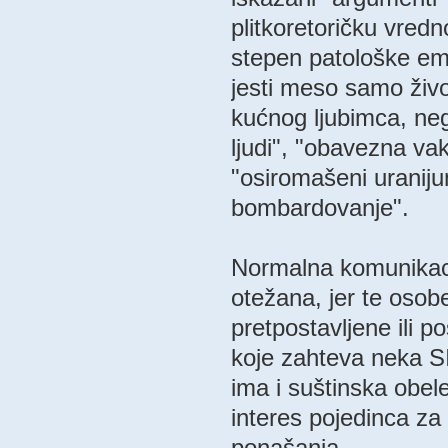
plitkoretoričku vredn
stepen patološke emo
jesti meso samo život
kućnog ljubimca, neg
ljudi", "obavezna va
"osiromašeni uraniju
bombardovanje".
Normalna komunikaci
otežana, jer te osob
pretpostavljene ili
koje zahteva neka SI
ima i suštinska obel
interes pojedinca z
ponašanja.