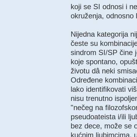
koji se SI odnosi i 
okruženja, odnosno li
Nijedna kategorija ni
česte su kombinacije 
sindrom SI/SP čine j
koje spontano, opuš
životu dâ neki smisa
Određene kombinacije
lako identifikovati v
nisu trenutno ispolje
"nečeg na filozofsko
pseudoateista i/ili lj
bez dece, može se oč
kućnim ljubimcima, u