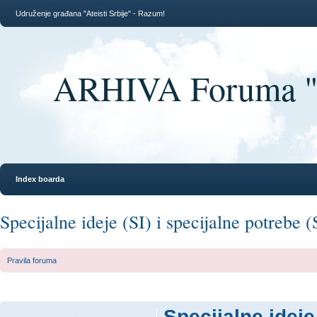
Udruženje građana "Ateisti Srbije" - Razum!
ARHIVA Foruma "At
Index boarda
Specijalne ideje (SI) i specijalne potrebe (
Pravila foruma
Specijalne ideje