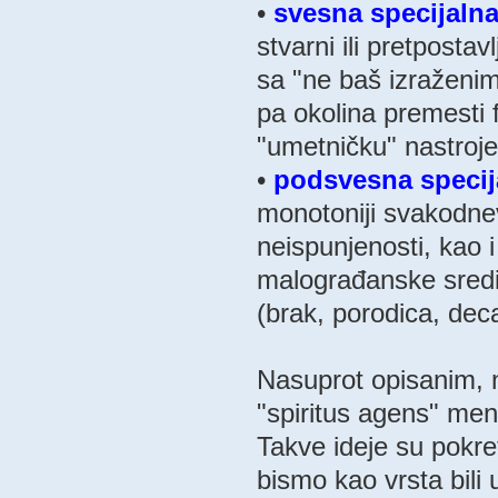
•
svesna specijaln
stvarni ili pretposta
sa "ne baš izraženi
pa okolina premesti 
"umetničku" nastrojeno
•
podsvesna specij
monotoniji svakodnev
neispunjenosti, kao i
malograđanske sredi
(brak, porodica, deca
Nasuprot opisanim, n
"spiritus agens" men
Takve ideje su pokret
bismo kao vrsta bili