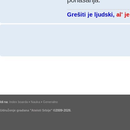
Grešiti je ljudski,
al' j
Idi na:
Index boarda
›
Nauka
›
Generalno
Udruženje građana "Ateisti Srbije"
©2009-
2026
.