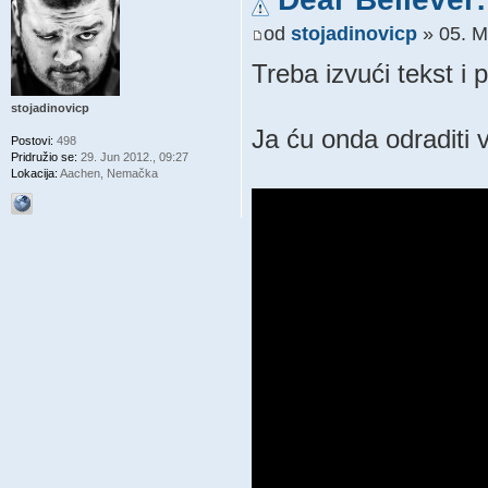
od
stojadinovicp
» 05. M
Treba izvući tekst i 
stojadinovicp
Ja ću onda odraditi 
Postovi:
498
Pridružio se:
29. Jun 2012., 09:27
Lokacija:
Aachen, Nemačka