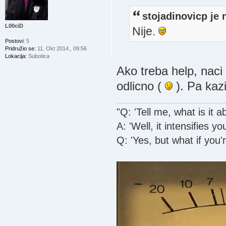
stojadinovicp je 
L00ciD
Nije.
Postovi:
5
Pridružio se:
11. Okt 2014., 09:56
Lokacija:
Subotica
Ako treba help, naci
odlicno (
). Pa kaz
"Q: 'Tell me, what is it 
A: 'Well, it intensifies yo
Q: 'Yes, but what if you'