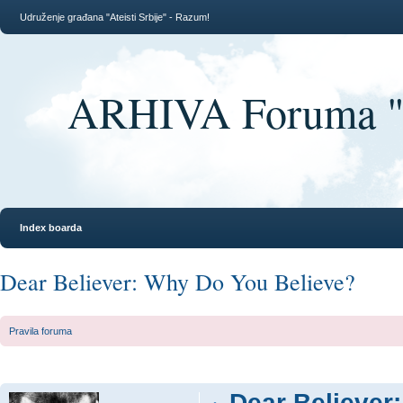
Udruženje građana "Ateisti Srbije" - Razum!
ARHIVA Foruma "At
Index boarda
Dear Believer: Why Do You Believe?
Pravila foruma
Dear Believer