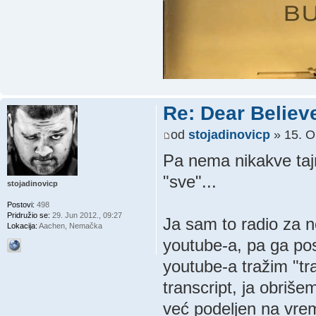
Re: Dear Believ
od
stojadinovicp
» 15. O
Pa nema nikakve tajne
"sve"...
stojadinovicp
Postovi:
498
Pridružio se:
29. Jun 2012., 09:27
Ja sam to radio za n
Lokacija:
Aachen, Nemačka
youtube-a, pa ga po
youtube-a tražim "tr
transcript, ja obriše
već podeljen na vreme