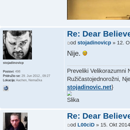
Re: Dear Believ
od
stojadinovicp
» 12. O
Nije.
stojadinovicp
Preveliki Velikorazumni
Postovi:
498
Pridružio se:
29. Jun 2012., 09:27
Ružičastojednorožni, Nje
Lokacija:
Aachen, Nemačka
stojadinovic.net
}
Re: Dear Believ
od
L00ciD
» 15. Okt 2014