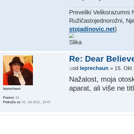
Preveliki Velikorazumni
Ružičastojednorožni, Nje
stojadinovic.net
}
Re: Dear Believ
od
leprechaun
» 15. Okt 
Nažalost, moja otosk
aparat, ali više ne ti
leprechaun
Postovi:
16
Pridružio se:
01. Jul 2012., 19:47