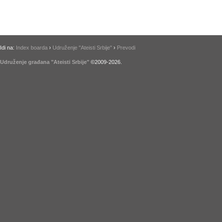
Idi na:
Index boarda
›
Udruženje "Ateisti Srbije"
›
Prevodi
Udruženje građana "Ateisti Srbije"
©2009-
2026
.