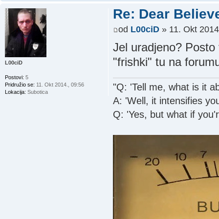
Re: Dear Believ
od
L00ciD
» 11. Okt 2014
Jel uradjeno? Posto 
"frishki" tu na foru
L00ciD
Postovi:
5
"Q: 'Tell me, what is it 
Pridružio se:
11. Okt 2014., 09:56
Lokacija:
Subotica
A: 'Well, it intensifies yo
Q: 'Yes, but what if you'