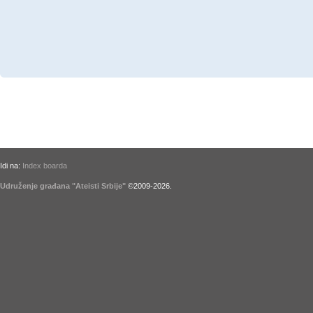
Idi na:
Index boarda
Udruženje građana "Ateisti Srbije"
©2009-
2026
.