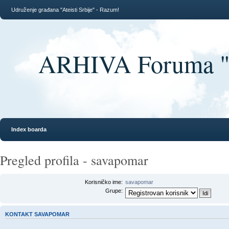
Udruženje građana "Ateisti Srbije" - Razum!
ARHIVA Foruma "At
Index boarda
Pregled profila - savapomar
Korisničko ime:
savapomar
Grupe:
KONTAKT SAVAPOMAR