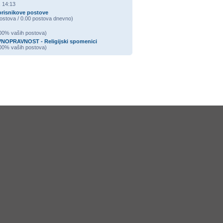
, 14:13
korisnikove postove
ostova / 0.00 postova dnevno)
.00% vaših postova)
NOPRAVNOST - Religijski spomenici
.00% vaših postova)