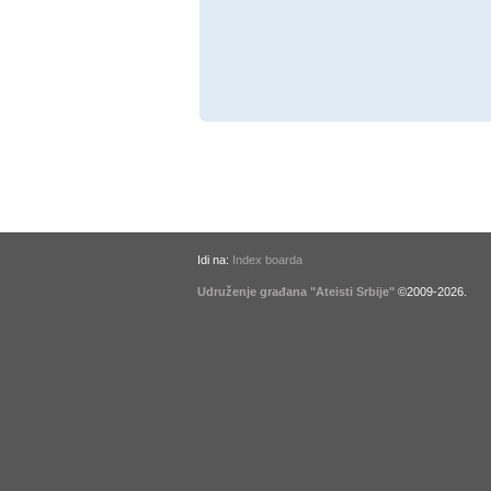
Idi na:
Index boarda
Udruženje građana "Ateisti Srbije"
©2009-
2026
.