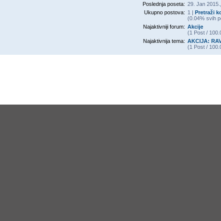
Poslednja poseta:
29. Jan 2015.
Ukupno postova:
1 |
Pretraži 
(0.04% svih p
Najaktivniji forum:
Akcije
(1 Post / 100
Najaktivnija tema:
AKCIJA: RAV
(1 Post / 100