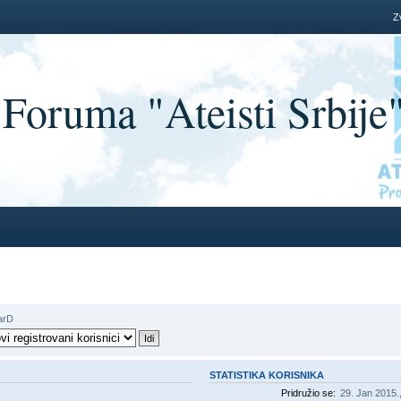
Z
oruma "Ateisti Srbije
arD
STATISTIKA KORISNIKA
Pridružio se:
29. Jan 2015.