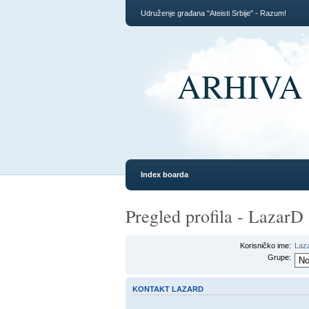
Udruženje građana "Ateisti Srbije" - Razum!
ARHIVA F
Index boarda
Pregled profila - LazarD
Korisničko ime:
Laz
Grupe:
KONTAKT LAZARD