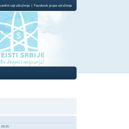
vanični sajt udruženja
|
Facebook grupa udruženja
"
, 08:55